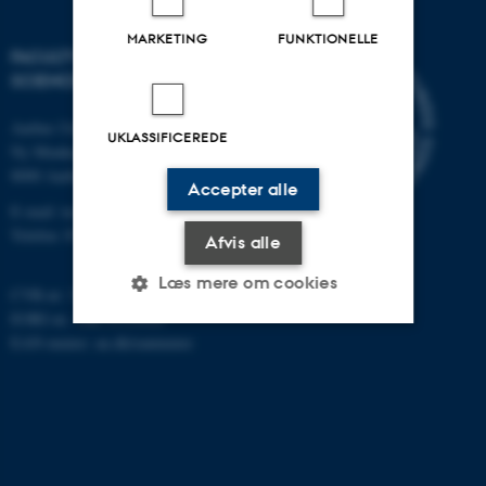
MARKETING
FUNKTIONELLE
FACULTY OF TECHNICAL
SCIENCES
Aarhus Universitet
UKLASSIFICEREDE
Ny Munkegade 120
8000 Aarhus C
Accepter alle
E-mail: tech@au.dk
Telefon: 87 15 00 00
Afvis alle
Læs mere om cookies
CVR-nr: 31119103
EORI-nr.: DK-31119103
EAN-numre:
au.dk/eannumre
Nødvendige
Statistiske
Marketing
Funktionelle
Uklassificerede