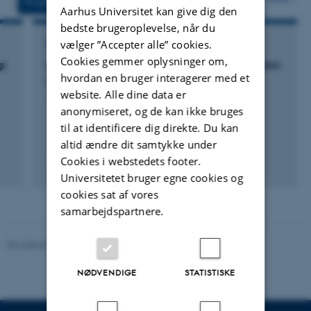
Projekter
Aktiviteter
Aarhus Universitet kan give dig den
bedste brugeroplevelse, når du
vælger ”Accepter alle” cookies.
RÅDGIVNINGSPROJEKT
Cookies gemmer oplysninger om,
gi
Operationalisering af ny viden til administration
hvordan en bruger interagerer med et
af indvindingstilladelser - forprojekt
website. Alle dine data er
1. okt. 2016
-
1. apr. 2017
anonymiseret, og de kan ikke bruges
til at identificere dig direkte. Du kan
altid ændre dit samtykke under
Cookies i webstedets footer.
Universitetet bruger egne cookies og
cookies sat af vores
samarbejdspartnere.
Revideret 10.12.2025
-
TECH websupport
NØDVENDIGE
STATISTISKE