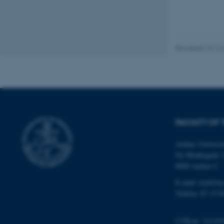
Nødvendige cooki
grundlæggende fu
cookies.
Revideret 10.12
Navn
be_typo_user
FACULTY OF 
fe_typo_user
Aarhus Universit
Ny Munkegade 
8000 Aarhus C
E-mail: tech@au
Telefon: 87 15 0
ASP.NET_SessionId
CVR-nr: 311191