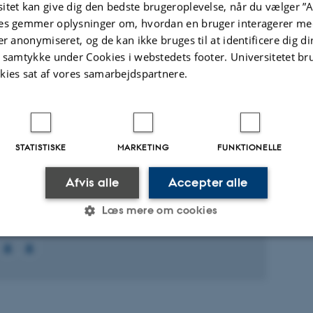
itet kan give dig den bedste brugeroplevelse, når du vælger ”A
es gemmer oplysninger om, hvordan en bruger interagerer med
er anonymiseret, og de kan ikke bruges til at identificere dig d
ællebedømt
Fagfællebedømt
Digital
Di
t samtykke under Cookies i webstedets footer. Universitetet br
version
ve
kies sat af vores samarbejdspartnere.
vedhæftet
v
t
Aktiviteter
STATISTISKE
MARKETING
FUNKTIONELLE
KNINGSPROJEKT
chondrial adaptations to environmental
Afvis alle
Accepter alle
nge
Læs mere om cookies
 2021
-
31. dec. 2023
Statistiske
Marketing
Funktionelle