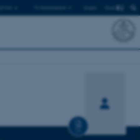
Find
 ph.d.er
Til medarbejdere
English
CV