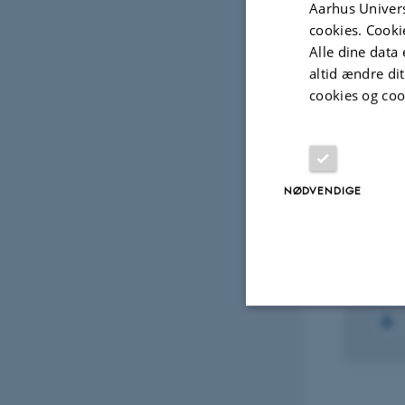
Aarhus Univers
cookies. Cooki
Alle dine data 
Fagf
altid ændre di
cookies og coo
Projek
NØDVENDIGE
FORS
Mito
cha
1. jan.
Nødvendige