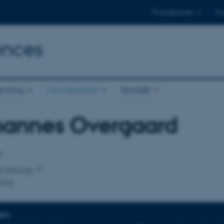
Til studerende
Til
ences
ivning
Om fakultetet
Kontakt
hannes Overgaard
tilknytning
r
or Biologi
logi
NFO