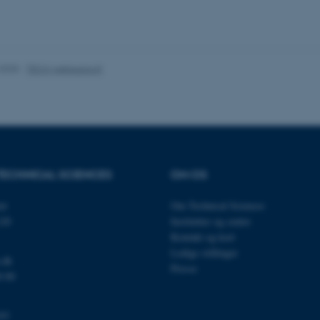
es hjælper med at gøre hjemmesiden brugbar ved at aktiv
nktioner som navigation mm. Hjemmesiden kan ikke funge
.2025
-
TECH websupport
Udbyder / Domæne
Udløb
Beskrivelse
30
Denne cookie sættes af
TYPO3 Association
minutter
TYPO3, og bruges til at 
.au.dk
session, når en backend-
TYPO3 eller Frontend.
TECHNICAL SCIENCES
OM OS
30
Dette cookienavn er fo
Typo3 Association
minutter
webindholdsstyringssyst
.au.dk
som en brugersessionside
et
Om Technical Sciences
muligt at gemme bruger
tilfælde er det muligvis
120
Institutter og centre
kan indstilles ved defau
Kontakt og kort
dette kan forhindres af 
de fleste tilfælde er det in
Ledige stillinger
ødelagt i slutningen af 
.dk
indeholder en tilfældig id
Presse
0 00
specifikke brugerdata.
Session
Denne cookie er en purp
Microsoft Corporation
cookie, der bruges af hj
.au.dk
03
i Microsoft .net- teknolo