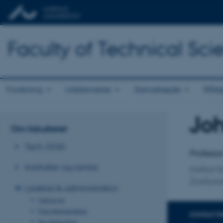
Faculty of Technical Sci
Forskning
Uddannelse
Samarbejde
Rådg
Jo
Titel
Om fakultetet
Primær 
Tech 2030
Professo
Institutter og centre
Institut f
Zoofysio
Ledelse & administration
Dekanat
Fakultetsledelse
KONTAKTI
Studieledere