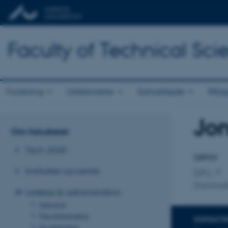
Faculty of Technical Sci
Forskning
Uddannelse
Samarbejde
Rådg
Jo
Titel
Om fakultetet
Primær 
Tech 2030
Lektor
Institutter og centre
DPU
Danmark
Ledelse & administration
Dekanat
Fakultetsledelse
KONTAKTI
Studieledere