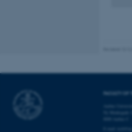
Nødvendige cooki
grundlæggende fu
cookies.
Revideret 10.12
Navn
be_typo_user
fe_typo_user
FACULTY OF 
Aarhus Universit
Ny Munkegade 
8000 Aarhus C
E-mail: tech@au