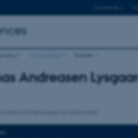
Til studerende
Til
ences
ivning
Om fakultetet
Kontakt
nas Andreasen Lysgaa
tilknytning
s institut for Pædagogik og Uddannelse
NFO