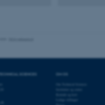
es hjælper med at gøre hjemmesiden brugbar ved at aktiv
nktioner som navigation mm. Hjemmesiden kan ikke funge
.2025
-
TECH websupport
Udbyder / Domæne
Udløb
Beskrivelse
30
Denne cookie sættes af
TYPO3 Association
minutter
TYPO3, og bruges til at 
.au.dk
session, når en backend-
TYPO3 eller Frontend.
30
Dette cookienavn er fo
Typo3 Association
minutter
webindholdsstyringssyst
.au.dk
som en brugersessionside
TECHNICAL SCIENCES
OM OS
muligt at gemme bruger
tilfælde er det muligvis
kan indstilles ved defau
et
Om Technical Sciences
dette kan forhindres af 
120
Institutter og centre
de fleste tilfælde er det in
ødelagt i slutningen af 
Kontakt og kort
indeholder en tilfældig id
specifikke brugerdata.
Ledige stillinger
.dk
Presse