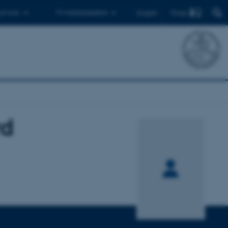
Find
 ph.d.er
Til medarbejdere
English
rd