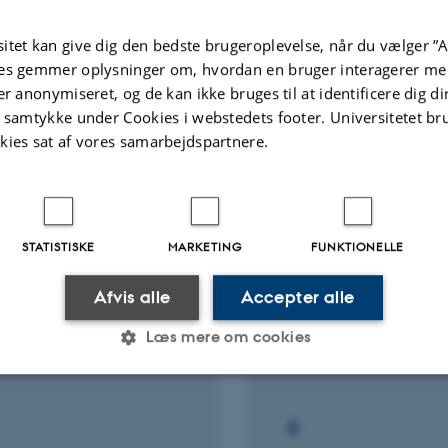
Fagfællebedømt
Digital
itet kan give dig den bedste brugeroplevelse, når du vælger ”A
version
vedhæftet
es gemmer oplysninger om, hvordan en bruger interagerer med
Flere
ter
Aktiviteter
er anonymiseret, og de kan ikke bruges til at identificere dig d
t samtykke under Cookies i webstedets footer. Universitetet br
kies sat af vores samarbejdspartnere.
NINGSPROJEKT
FORSKNINGSPROJEKT
Plus - Mapping of
A Sense of Sustainabil
rch related to
Democracy, Sustainabi
ildning in the Nordic
and Education
STATISTISKE
MARKETING
FUNKTIONELLE
ries
1. jan. 2018
-
31. dec. 2018
Afvis alle
Accepter alle
 2018
-
31. dec. 2019
Læs mere om cookies
Statistiske
Marketing
Funktionelle