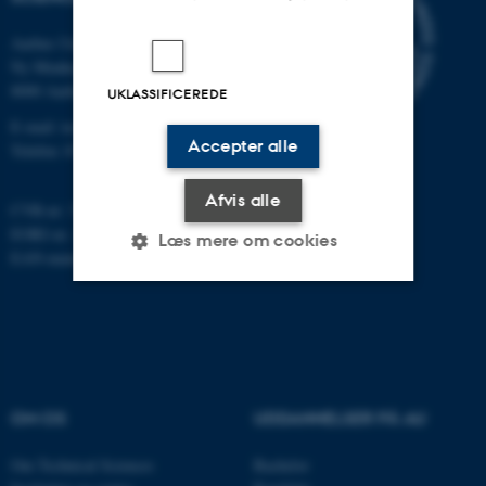
Aarhus Universitet
Ny Munkegade 120
8000 Aarhus C
UKLASSIFICEREDE
E-mail: tech@au.dk
Accepter alle
Telefon: 87 15 00 00
Afvis alle
CVR-nr: 31119103
EORI-nr.: DK-31119103
Læs mere om cookies
EAN-numre:
au.dk/eannumre
Nødvendige
Statistiske
Marketing
Funktionelle
Uklassificerede
OM OS
UDDANNELSER PÅ AU
Nødvendige cookies hjælper
Om Technical Sciences
Bachelor
med at gøre hjemmesiden