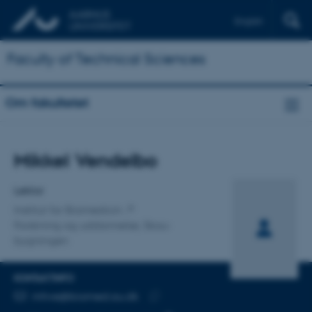
English
Faculty of Technical Sciences
Om fakultetet
Titel
Mikkel Vendelbo
Primær tilknytning
Lektor
Institut for Biomedicin
Forskning og uddannelse, Skou-
bygningen
KONTAKTINFO
MAILADRESSE
mhve@biomed.au.dk