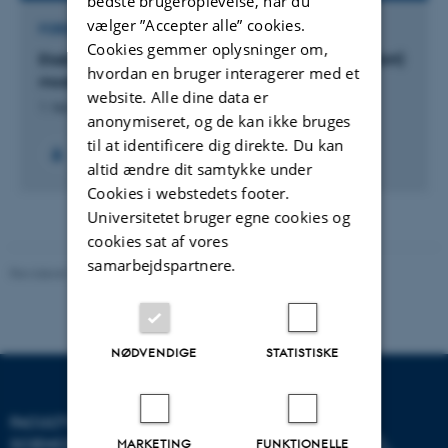
bedste brugeroplevelse, når du
vælger ”Accepter alle” cookies.
FORSKNINGSPROJEKT
Cookies gemmer oplysninger om,
Etablering af den chorioallantoiske membran(CAM)
hvordan en bruger interagerer med et
model på Aarhus Universitetshospital
website. Alle dine data er
1. feb. 2024
-
31. jan. 2025
anonymiseret, og de kan ikke bruges
til at identificere dig direkte. Du kan
altid ændre dit samtykke under
Cookies i webstedets footer.
Universitetet bruger egne cookies og
cookies sat af vores
samarbejdspartnere.
Revideret 10.12.2025
-
TECH websupport
NØDVENDIGE
STATISTISKE
FACULTY OF TECHNICAL
SCIENCES
MARKETING
FUNKTIONELLE