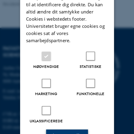
Revideret 10.12.2025
-
TECH websupport
til at identificere dig direkte. Du kan
altid ændre dit samtykke under
Cookies i webstedets footer.
Universitetet bruger egne cookies og
cookies sat af vores
samarbejdspartnere.
FACULTY OF TECHNICAL
SCIENCES
NØDVENDIGE
STATISTISKE
Aarhus Universitet
Ny Munkegade 120
8000 Aarhus C
E-mail: tech@au.dk
MARKETING
FUNKTIONELLE
Telefon: 87 15 00 00
CVR-nr: 31119103
EORI-nr.: DK-31119103
UKLASSIFICEREDE
EAN-numre:
au.dk/eannumre