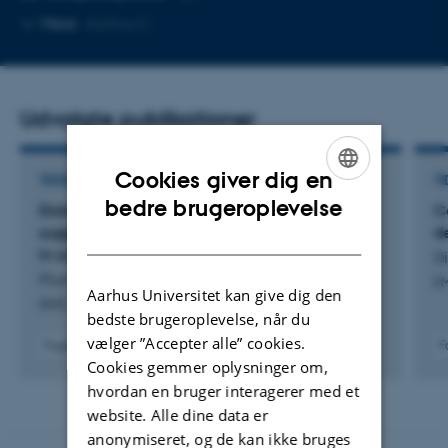
Kopier
Mere
Aarhus C
mailadresse
Udvalgte publikationer
Cookies giver dig en
TIDSSKRIFTARTIKEL
TI
ENGLISH
bedre brugeroplevelse
Distribution of a novel DsrEFH sulfur transferase
C
suggests widespread sulfur oxidation capacity
d
DANISH
in sulfate reducers
Di
Plum-Jensen, L. +13.
E
Aarhus Universitet kan give dig den
ISME Journal
bedste brugeroplevelse, når du
vælger ”Accepter alle” cookies.
Fagfællebedømt
F
Cookies gemmer oplysninger om,
Digital
version
hvordan en bruger interagerer med et
vedhæftet
website. Alle dine data er
anonymiseret, og de kan ikke bruges