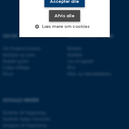
Accepter alle
Afvis alle
Læs mere om cookies
OM OS
UDDANNELSER PÅ AU
Om Technical Sciences
Bachelor
Nødvendige
Statistiske
Marketing
Institutter og centre
Kandidat
Funktionelle
Uklassificerede
Kontakt og kort
Læs til ingeniør
Ledige stillinger
Ph.d.
Presse
Efter- og videreuddannelse
Nødvendige cookies hjælper
med at gøre hjemmesiden
brugbar ved at aktivere nogle
SOCIALE MEDIER
grundlæggende funktioner
som navigation mm.
Facebook AU Engineering
Hjemmesiden kan ikke
Facebook Aarhus Universitet
fungerer uden disse cookies.
Instagram AU Engineering