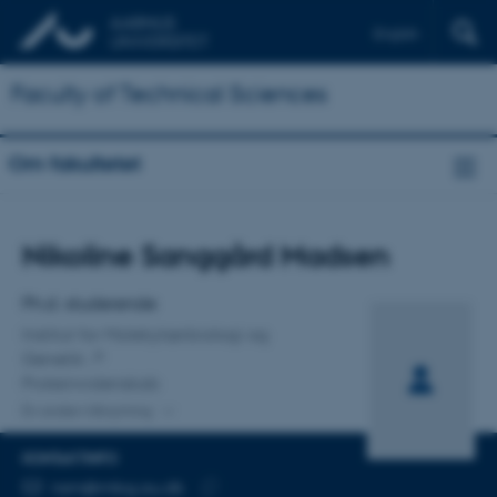
English
Faculty of Technical Sciences
Om fakultetet
Titel
Nikoline Sanggård Madsen
Primær tilknytning
Ph.d.-studerende
Institut for Molekylærbiologi og
Genetik
Proteinvidenskab
En anden tilknytning
KONTAKTINFO
MAILADRESSE
nsm@mbg.au.dk