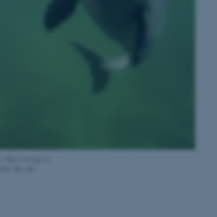
 Ikke fordi det er
det. Det, der