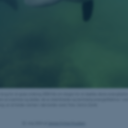
 brug for at spise omkring 2000 fisk om dagen for at dække deres energibehov.
em at svømme og dykke, de er strømlinede og temmelig energieffektive i van
gi, er at holde varmen i det kolde vand. Foto: Solvin Zankl
22. maj 2024
af
Jeppe Kyhne Knudsen