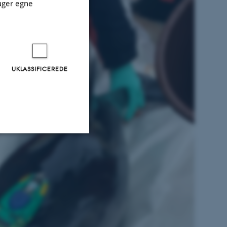
uger egne
UKLASSIFICEREDE
Uklassificerede
ere nogle
rer uden disse