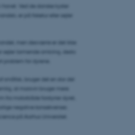
i havet. Ved de danske kyster
dski, er på fisketur eller sejler
 vandet, men desværre er det ikke
er sejler larmende omkring, desto
ort problem for dyrene.
 af småfisk, bruger det en stor del
 nemlig, at marsvin bruger mere
m fra motorbåde forstyrrer dyret,
vorlige negative konsekvenser,
science på Aarhus Universitet.