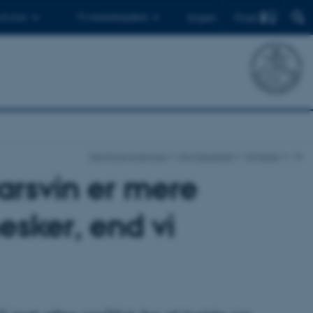
Find
 ph.d.er
Til medarbejdere
English
Technical Sciences
Om fakultetet
Nyheder
vis
Marsvin er mere
esker, end vi