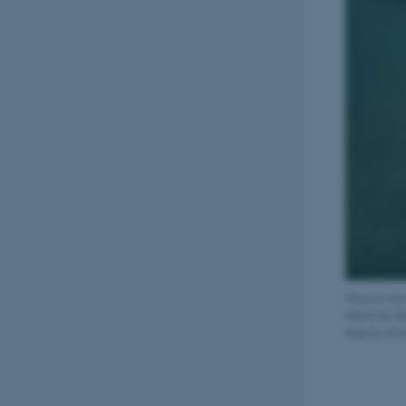
Marsvin har
hårdt for d
kræver ener