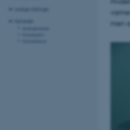
Hvaler
Ledige stillinger
varme 
Nyheder
men at
Arrangementer
Nyhedsarkiv
Nyhedsbreve