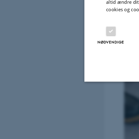
altid ændre di
cookies og coo
NØDVENDIGE
Nødvendige
Nødvendige cooki
grundlæggende fu
cookies.