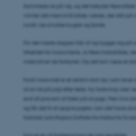
Sommeren er på vej, og det betyder flere både 
vrimler det med små både. Lokale, der står på van
rundt i de smukke bugter og fjorde.
For det meste slapper folk af og hygger sig på
tilfældet for marsvinene. Jo flere motorbåde, d
mere bliver de forstyrret. Og det kan være et st
Fordi marsvinet er et relativt stort dyr, som lever
af sin tid på jagt efter føde. Ny forskning viser
end 60 procent af tiden på at jage. Men hvis lar
og får det til at opgive jagten, kan det have al
forklarer Laia Rojano Doñate fra Institut for Eco
Hun er en af forskerne bag de nye resultater.