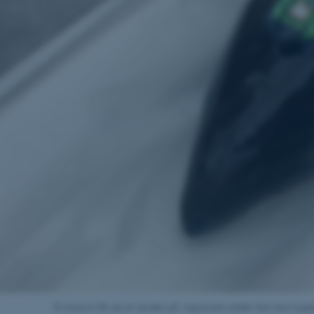
Udbyder / Domæne
Udløb
Beskrivelse
30
Denne cookie sættes af
TYPO3 Association
minutter
TYPO3, og bruges til at 
.au.dk
session, når en backend-
TYPO3 eller Frontend.
30
Dette cookienavn er fo
Typo3 Association
minutter
webindholdsstyringssyst
.au.dk
som en brugersessionside
muligt at gemme bruger
tilfælde er det muligvis
kan indstilles ved defau
dette kan forhindres af 
de fleste tilfælde er det in
ødelagt i slutningen af 
indeholder en tilfældig id
specifikke brugerdata.
Session
Denne cookie er en purp
Microsoft Corporation
cookie, der bruges af hj
.au.dk
i Microsoft .net- teknolo
til at opretholde en an
Session
Generel formål platform 
Oracle Corporation
websteder skrevet i JSP. 
.au.dk
Et marsvin får sat en sender på. Apparatet sidder fast med suge
opretholde en anonym br