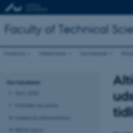
Faculty of Technical Sci
Forskning
Uddannelse
Samarbejde
Rådg
Alt
Om fakultetet
uds
Tech 2030
Institutter og centre
tid
Ledelse & administration
Råd & nævn