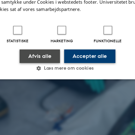
t samtykke under Cookies i webstedets footer. Universitetet br
kies sat af vores samarbejdspartnere.
STATISTISKE
MARKETING
FUNKTIONELLE
Afvis alle
Accepter alle
Læs mere om cookies
Statistiske
Marketing
Funktionelle
es hjælper med at gøre hjemmesiden brugbar ved at aktiv
nktioner som navigation mm. Hjemmesiden kan ikke funge