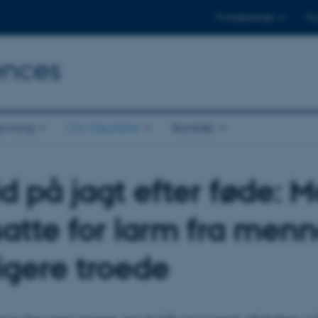
Til studerende
Til
ences
ivning
Om fakultetet
Kontakt
id på jagt efter føde: 
atte for larm fra menn
ligere troede