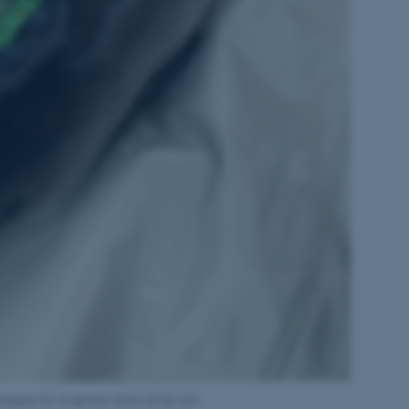
 vores CMS-udbyder,
identificere en backend-
bruger er logget ind i
rbundet med Typo3-
emet. Det bruges generelt
ntifikator for at gøre det
præferencer, men i mange
 ikke nødvendigt, da det
lt af platformen, skønt
webstedsadministratorer. I
dstillet til at blive
en browsersession. Det
entifikator i stedet for
ose platform session
emmesider, som er skrevet
gi. Den bruges af serveren
onym brugersession.
session cookie, brugt af
Bruges normalt til at
kopper for at genere dyret så lidt som
ugersession af serveren.