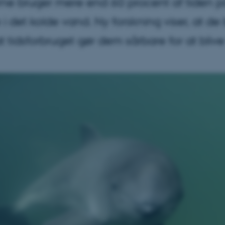
ne bruger mere end 60 procent af tiden på 
i det kolde vand. Ny forskning viser, at de
 tidsforbruget gør dem sårbare for at blive