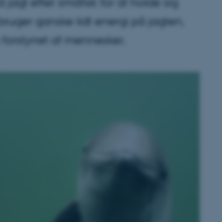
jagt efter småfisk for at holde sig
 bruger ganske lidt energi på jagten,
 forstyrret af mennesker.