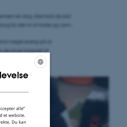
igennem en dag. Ikke fordi de skal
brug for den til at holde sig varm.
normt meget energi på at
 de bliver forstyrret af
levelse
ENGLISH
DANISH
ccepter alle”
 et website.
irekte. Du kan