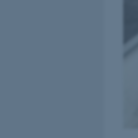
Navn
be_typo_user
fe_typo_user
ASP.NET_SessionId
JSESSIONID