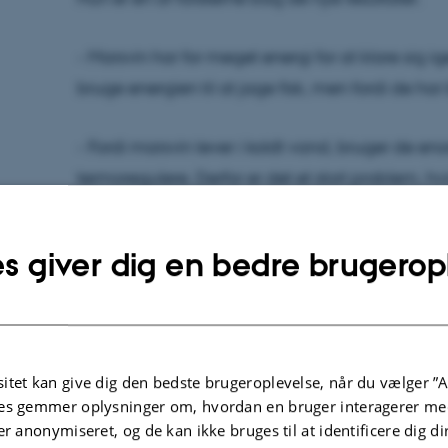
- Marsvin har for meget energi for at klare sig 
bruge energien til at jage fisk, men fordi de har 
- Fordi marsvin lever i koldt vand, bruger de e
termoregulere. Derfor er det et stort problem, hvis
motorbåde midt i jagten, siger hun.
s giver dig en bedre brugerop
itet kan give dig den bedste brugeroplevelse, når du vælger ”A
es gemmer oplysninger om, hvordan en bruger interagerer med
er anonymiseret, og de kan ikke bruges til at identificere dig d