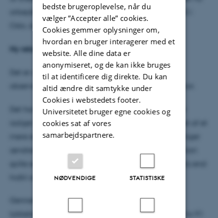
bedste brugeroplevelse, når du
arbejder hos Norsk Institutt for Vannforskning (NIVA) i
vælger ”Accepter alle” cookies.
Oslo, og som var ansvarlig for feltarbejdet.
Cookies gemmer oplysninger om,
hvordan en bruger interagerer med et
Ny rekord
website. Alle dine data er
anonymiseret, og de kan ikke bruges
Det er det hidtil laveste lysniveau, hvor nogen har
til at identificere dig direkte. Du kan
observeret, at isalger har en aktiv fotosyntese og gror.
altid ændre dit samtykke under
Cookies i webstedets footer.
Det har tidligere været den generelle opfattelse at
Universitetet bruger egne cookies og
isalger ikke får lys nok til at vokse, når de er dækket af et
cookies sat af vores
samarbejdspartnere.
mere end 30-50 cm tykt sne- og islag. De nye målinger
ændrer helt ved den opfattelse og viser at isalger kan
spille en vigtig rolle langt tidligere på foråret i Arktis end
hidtil antaget.
NØDVENDIGE
STATISTISKE
Gennem maj måned skete der ikke meget med
tykkelsen af sne oven på havisen – den gik fra 110 to 91