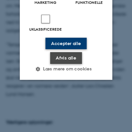
MARKETING
FUNKTIONELLE
cm. Men sneen blev varmere og det ændrede de optiske
forhold i sneen så meget, at en større mængde lys nåede
ned til undersiden af havisen. Det gav ekstra vækst i
UKLASSIFICEREDE
isalgerne.
Accepter alle
”Temperaturen stiger i Arktis. Når sneen på isen bliver
varmere, giver det mere lys til algerne der lever under
Afvis alle
isen. Det kan have stor betydning for væksten af isalger
Læs mere om cookies
og omfanget af ’forårsopblomstringen’. Denne nye viden
skal med i puslespillet, når vi skal forstå, hvordan Arktis
reagerer i en varmere verden”, slutter Lars Chresten
Nødvendige
Statistiske
Marketing
Lund-Hansen.
Funktionelle
Uklassificerede
Yderligere oplysninger:
Nødvendige cookies hjælper