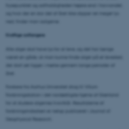
frysepunktet og saltholdigheden højere end i havvandet,
og hvor der en stor del af året ikke slipper ret meget lys
ned, finder man isalgerne.
Kraftige solfangere
Alle alger skal have lys for at leve, og det har længe
været en gåde, at man kunne finde alger på et levested,
der stort set ligger i mørke gennem lange perioder af
året.
Forskere fra Aarhus Universitet drog til Villum
Forskningsstation i det nordøstligste hjørne af Grønland
for at studere algernes livsvilkår. Resultaterne af
forskningsindsatsen er netop publiceret i Journal of
Geophysical Research.