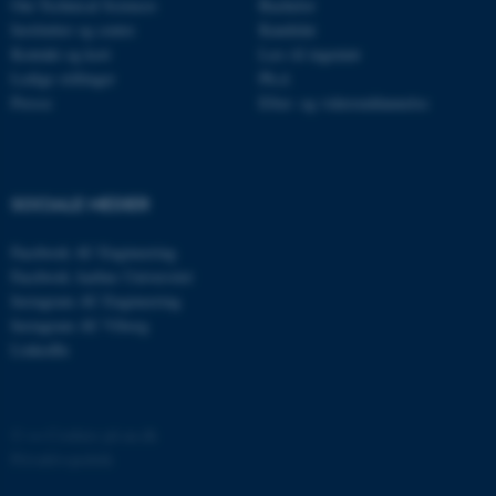
Om Technical Sciences
Bachelor
Institutter og centre
Kandidat
Kontakt og kort
Læs til ingeniør
CFTOKEN
Adobe Inc.
eddiprod.au.dk
Ledige stillinger
Ph.d.
Presse
Efter- og videreuddannelse
SOCIALE MEDIER
Facebook AU Engineering
Facebook Aarhus Universitet
OptanonConsent
OneTrust LLC
Instagram AU Engineering
.pure.au.dk
Instagram AU Viborg
LinkedIn
©
—
Cookies på au.dk
Privatlivspolitik