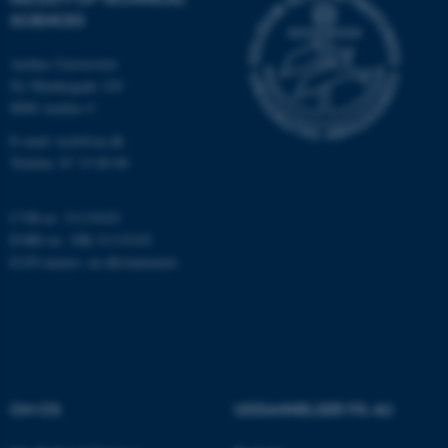
SCIENCES
Aarhus Universitet
Ny Munkegade 120
8000 Aarhus C
E-mail: tech@au.dk
Telefon: 87 15 00 00
ASP.NET_SessionId
Microsoft Corporation
.au.dk
CVR-nr: 31119103
EORI-nr.: DK-31119103
EAN-numre:
au.dk/eannumre
JSESSIONID
Oracle Corporation
.au.dk
AWSALBTGCORS
Amazon Web Services, Inc.
airtable.com
OM OS
UDDANNELSER PÅ AU