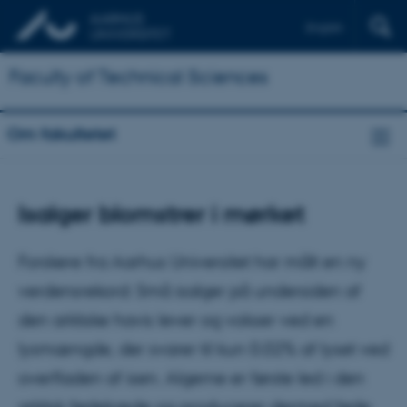
English
Faculty of Technical Sciences
Om fakultetet
Isalger blomstrer i mørket
Forskere fra Aarhus Universitet har målt en ny
verdensrekord: Små isalger på undersiden af
den arktiske havis lever og vokser ved en
lysmængde, der svarer til kun 0.02% af lyset ved
overfladen af isen. Algerne er første led i den