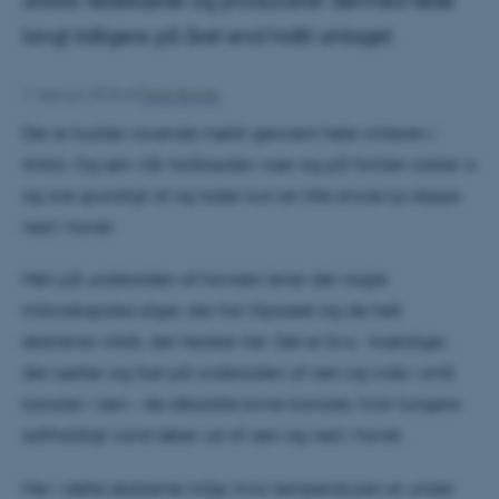
arktisk fødekæde og producerer dermed føde
langt tidligere på året end hidtil antaget.
7. februar 2018
af
Peter Bondo
Der er bulder ravende mørkt gennem hele vinteren i
Arktis. Og selv når forårssolen viser sig på himlen lukker is
og sne grundigt af og lader kun en lille smule lys slippe
ned i havet.
Men på undersiden af havisen lever der nogle
mikroskopiske alger, der har tilpasset sig de helt
ekstreme vilkår, der hersker her. Det er bl.a. kiselalger,
der sætter sig fast på undersiden af isen og inde i små
kanaler i isen – de såkaldte brine-kanaler, hvor tungere
saltholdigt vand løber ud af isen og ned i havet.
Her i dette ekstreme miljø, hvor temperaturen er under