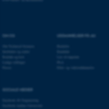
OM OS
UDDANNELSER PÅ AU
Om Technical Sciences
Bachelor
Institutter og centre
Kandidat
Kontakt og kort
Læs til ingeniør
Ledige stillinger
Ph.d.
ASP.NET_SessionId
Microsoft Corporation
Presse
Efter- og videreuddannelse
.au.dk
SOCIALE MEDIER
JSESSIONID
Oracle Corporation
.au.dk
Facebook AU Engineering
Facebook Aarhus Universitet