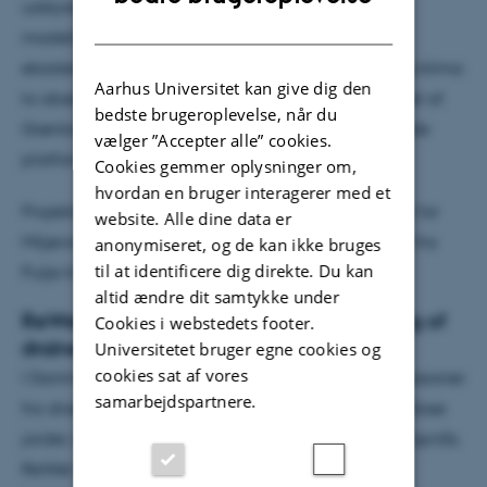
udstyret med komplicerede måleinstrumenter og
DANISH
modeller. ACTRIS-DK vil opgradere og linke fire
eksisterende platforme til forskning i luftkvalitet og klima:
Aarhus Universitet kan give dig den
to observations-platforme, dels i den højarktiske del af
bedste brugeroplevelse, når du
Grønland, dels på Midtsjælland og to undersøgende
vælger ”Accepter alle” cookies.
platforme i hhv. Aarhus og København.
Cookies gemmer oplysninger om,
hvordan en bruger interagerer med et
Projektet ledes af professor Henrik Skov ved Institut for
website. Alle dine data er
Miljøvidenskab, og modtager 16,7 millioner kroner fra
anonymiseret, og de kan ikke bruges
til at identificere dig direkte. Du kan
Pulje til Forskningsinfrastruktur.
altid ændre dit samtykke under
ReWet: Wetland observatories for rewetting of
Cookies i webstedets footer.
drained peatlands.
Universitetet bruger egne cookies og
cookies sat af vores
I Danmark kommer 10 % af de nationale GHG emissioner
samarbejdspartnere.
fra drænede tørvejorder og uden vådlægning af disse
jorder, kan det nationale 70 % reduktionsmål ikke opnås.
ReWet vil derfor etablere fire observatorier på