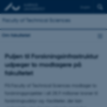
English
Faculty of Technical Sciences
Om fakultetet
Puljen til Forskningsinfrastruktur
udpeger to modtagere på
fakultetet
På Faculty of Technical Sciences modtager to
forskningsprojekter i alt 28,9 millioner kroner til
forskningsudstyr og –faciliteter, der kan