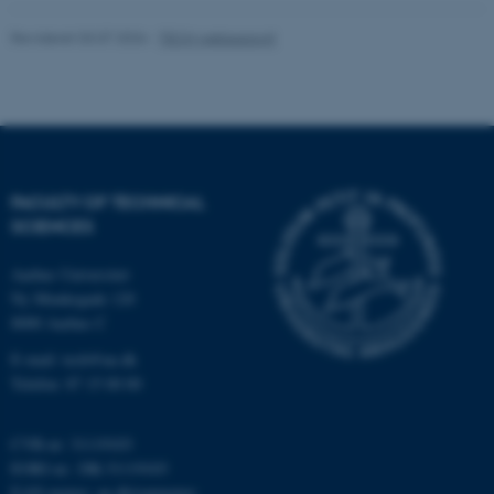
Revideret 03.07.2026
-
TECH websupport
Nødvendige cookies hjælper
med at gøre hjemmesiden
brugbar ved at aktivere nogle
grundlæggende funktioner
som navigation mm.
FACULTY OF TECHNICAL
Hjemmesiden kan ikke
SCIENCES
fungerer uden disse cookies.
Aarhus Universitet
Ny Munkegade 120
8000 Aarhus C
Navn
Udbyder / Domæne
E-mail: tech@au.dk
be_typo_user
TYPO3 Association
Telefon: 87 15 00 00
.au.dk
CVR-nr: 31119103
EORI-nr.: DK-31119103
fe_typo_user
Typo3 Association
EAN-numre:
au.dk/eannumre
.au.dk