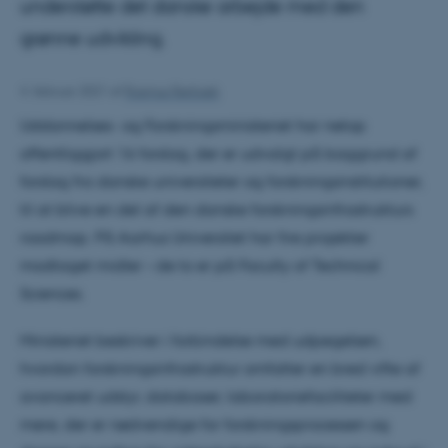
understøtte det danske arbejde med den
grønne udvikling.
4. februar 2021
af
Rasmus Rørbæk
Uddannelses- og Forskningsministeriet har netop
offentliggjort 16 forslag, der er udvalgt på baggrund af
forslag fra danske universiteter og forskningsinstitutioner,
til at blive en del af den danske forskningsinfrastrukturs
roadmap. På Aarhus Universitet har fire projekter
modtaget midler – de to er på Faculty of Technical
Sciences.
Ministeriet beskriver i forbindelse med udpegelsen,
hvordan forskningsinfrastruktur omfatter en bred vifte af
avanceret udstyr, databaser, laboratoriefaciliteter med
mere, der er nødvendige for forskningsprocessen og