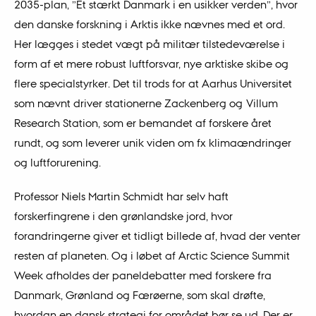
2035-plan, ”Et stærkt Danmark i en usikker verden”, hvor
den danske forskning i Arktis ikke nævnes med et ord.
Her lægges i stedet vægt på militær tilstedeværelse i
form af et mere robust luftforsvar, nye arktiske skibe og
flere specialstyrker. Det til trods for at Aarhus Universitet
som nævnt driver stationerne Zackenberg og Villum
Research Station, som er bemandet af forskere året
rundt, og som leverer unik viden om fx klimaændringer
og luftforurening.
Professor Niels Martin Schmidt har selv haft
forskerfingrene i den grønlandske jord, hvor
forandringerne giver et tidligt billede af, hvad der venter
resten af planeten. Og i løbet af Arctic Science Summit
Week afholdes der paneldebatter med forskere fra
Danmark, Grønland og Færøerne, som skal drøfte,
hvordan en dansk strategi for området bør se ud. Der er