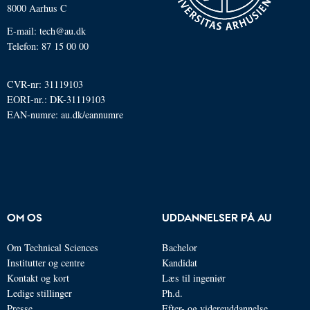
utilgængelige område i verdens største
8000 Aarhus C
nationalpark.
E-mail: tech@au.dk
Telefon: 87 15 00 00
Villum Research Station
er en arktisk
forskningsstation i Nordgrønland, drevet af Aarhus
CVR-nr: 31119103
EORI-nr.: DK-31119103
Universitet for Grønlands Selvstyre. Stationen blev
EAN-numre:
au.dk/eannumre
indviet i 2015 og ligger ved militærbasen Station
Nord i det højarktiske område i det nordøstlige
Grønland. Villum Research Station er en helårsåben
forskningsfacilitet med fokus på atmosfæriske
målinger, luftforurening og klimaforandringer. Her
indsamles en lang række data om blandt andet
OM OS
UDDANNELSER PÅ AU
temperatur, lufttryk, stråling, vindforhold og
Om Technical Sciences
Bachelor
partikler i atmosfæren.
Institutter og centre
Kandidat
Kontakt og kort
Læs til ingeniør
Stationen spiller en central rolle i overvågningen af
Ledige stillinger
Ph.d.
den arktiske atmosfære og dokumenterer, hvordan
Presse
Efter- og videreuddannelse