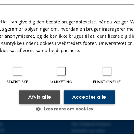
spænder fra avl og produktion af proteinafgrøder på landjorden, produktion af
 og insekter, bioteknologisk proteinproduktion via enkeltcelleorganismer
itet kan give dig den bedste brugeroplevelse, når du vælger ”A
rmentering samt fra opsamling af CO
. Rå proteinseparation og -rensning til
2
es gemmer oplysninger om, hvordan en bruger interagerer med
ning og produktudvikling – hele vejen til markedet.
er anonymiseret, og de kan ikke bruges til at identificere dig d
einstrategi 2035 her (pdf)
t samtykke under Cookies i webstedets footer. Universitetet br
kies sat af vores samarbejdspartnere.
.2025
-
Heidi Søndergaard
STATISTISKE
MARKETING
FUNKTIONELLE
Afvis alle
Accepter alle
Læs mere om cookies
TECHNICAL SCIENCES
OM OS
et
Om Technical Sciences
120
Institutter og centre
Statistiske
Marketing
Funktionelle