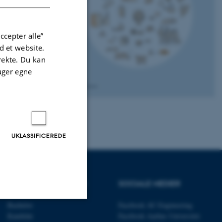
 supplerende
ccepter alle”
 et website.
irekte. Du kan
uger egne
UKLASSIFICEREDE
UDDANNELSER PÅ AU
SOCIALE MEDIER
Bachelor
Facebook AU Engineering
Kandidat
Facebook Aarhus Universitet
Uklassificerede