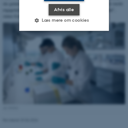
ske gennem en integreret, inklusiv og tværfaglig tilgang og med et stærkt
Afvis alle
engagement fra regering, virksomheder, videnskab og civilsamfund”,
slutter Eskild Holm Nielsen.
Læs mere om cookies
Nødvendige
Statistiske
Marketing
Funktionelle
Uklassificerede
Nødvendige cookies hjælper
med at gøre hjemmesiden
brugbar ved at aktivere nogle
grundlæggende funktioner
som navigation mm.
AU FOTO
Hjemmesiden kan ikke
fungerer uden disse cookies.
Revideret 29.06.2026