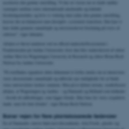
accelerere den grønne omstilling. Vi har en vision om at skabe unikke
synergier mellem vores internationalt anerkendte og ledende
forskningområder, og hvis vi virkelig skal rykke den grønne omstilling,
kræver det en balanceret men disruptiv, systemisk transition. Den kan vi
kun skabe gennem samarbejde og missionsdrevet forskning på tværs af
sektorer”, siger dekanen.
Aftalen er blevet markeret ved en officiel underskriftsceremoni i
Frandsensalen på Aarhus Universitet, hvor den blev underskrevet af rektor
Arthur Mol fra Wageningen University & Research og rektor Brian Bech
Nielsen fra Aarhus Universitet.
”På overfladen signalerer dette dokument et fælles ønske om at intensivere
vores eksisterende samarbejde og udforske nye muligheder for at binde
vores universiteter tættere sammen. Men på et dybere niveau, symboliserer
aftalen, at Wageningen og Aarhus – og Danmark og Holland som helheder
– forstår de udfordringer, som ligger forude. Ikke bare for vores respektive
lande, men for hele kloden”, siger Brian Bech Nielsen.
Baner vejen for flere plantebaserede fødevarer
En af Danmarks største fødevarevirksomheder, Arla Foods, glæder sig