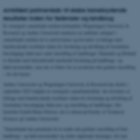
Ambitiøst partnerskab vil skabe banebrydende
resultater inden for fødevarer og landbrug
Et strategisk samarbejde mellem hollandske Wageningen University &
Research og Aarhus Universitet markerer en ambitiøs milepæl i
samarbejdet mellem de to universiteter og forventes at bidrage med
banebrydende resultater inden for forskning og udvikling af fremtidens
bæredygtige fødevarer samt omstilling af landbruget. Danmark og Holland
er førende med internationalt anerkendt forskning på landbrugs- og
fødevareområdet, men der er behov for at accelerere den grønne omstilling
– for det haster.
Aarhus Universitet og Wageningen University & Research har derfor i
september 2023 indgået en strategisk samarbejdsaftale, der forventes at
bidrage med banebrydende resultater inden for forskning og udvikling af
fremtidens bæredygtige fødevarer og omstilling af landbruget. Det
fortæller Eskild Holm Nielsen, der er dekan på Faculty of Technical
Sciences på Aarhus Universitet:
”Samarbejdet har potentiale til at ændre den globale omstilling af hele
landbrugs- og fødevareområdet og skabe afgørende løsninger, der kan