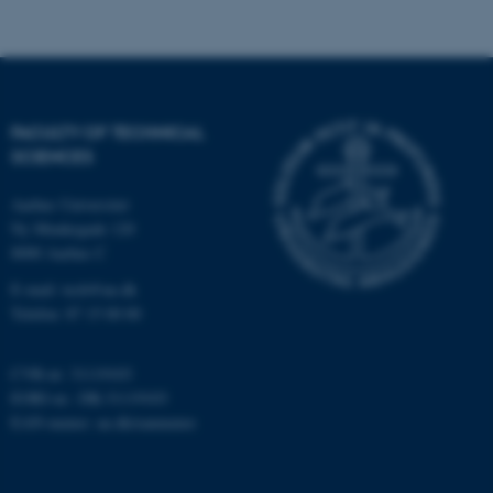
Navn
Udbyder / Domæne
be_typo_user
TYPO3 Association
.au.dk
FACULTY OF TECHNICAL
SCIENCES
fe_typo_user
Typo3 Association
Aarhus Universitet
.au.dk
Ny Munkegade 120
8000 Aarhus C
E-mail: tech@au.dk
Telefon: 87 15 00 00
CVR-nr: 31119103
EORI-nr.: DK-31119103
EAN-numre:
au.dk/eannumre