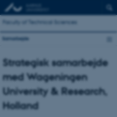
Faculty of Technical Sciences
Samarbejde
Strategisk samarbejde
med Wageningen
University & Research,
Holland