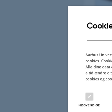
Cookie
Aarhus Univers
cookies. Cooki
Alle dine data 
altid ændre di
cookies og coo
NØDVENDIGE