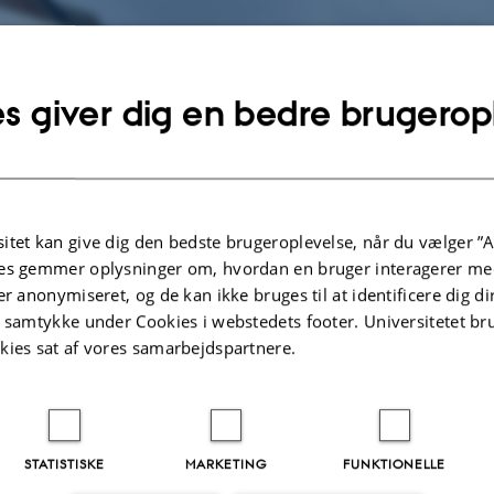
s giver dig en bedre brugerop
itet kan give dig den bedste brugeroplevelse, når du vælger ”A
es gemmer oplysninger om, hvordan en bruger interagerer med
er anonymiseret, og de kan ikke bruges til at identificere dig d
t samtykke under Cookies i webstedets footer. Universitetet br
kies sat af vores samarbejdspartnere.
STATISTISKE
MARKETING
FUNKTIONELLE