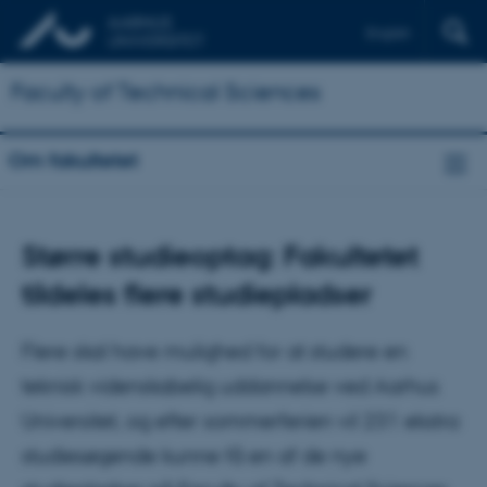
English
Faculty of Technical Sciences
Om fakultetet
Større studieoptag: Fakultetet
tildeles flere studiepladser
Flere skal have mulighed for at studere en
teknisk videnskabelig uddannelse ved Aarhus
Universitet, og efter sommerferien vil 231 ekstra
studiesøgende kunne få en af de nye