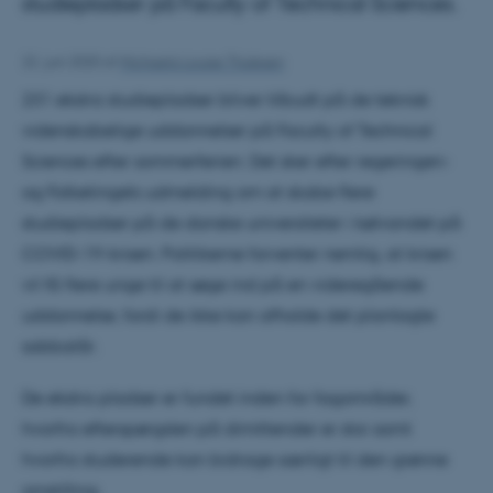
studiepladser på Faculty of Technical Sciences.
22. juni 2020
af
Michaela Louise Thulesen
231 ekstra studiepladser bliver tilbudt på de teknisk
videnskabelige uddannelser på Faculty of Technical
Sciences efter sommerferien. Det sker efter regeringen-
og Folketingets udmelding om at skabe flere
studiepladser på de danske universiteter i kølvandet på
COVID-19-krisen. Politikerne forventer nemlig, at krisen
vil få flere unge til at søge ind på en videregående
uddannelse, fordi de ikke kan afholde det planlagte
sabbatår.
De ekstra pladser er fundet inden for fagområder,
hvorfra efterspørgslen på dimittender er stor samt
hvorfra studerende kan bidrage særligt til den grønne
omstilling.