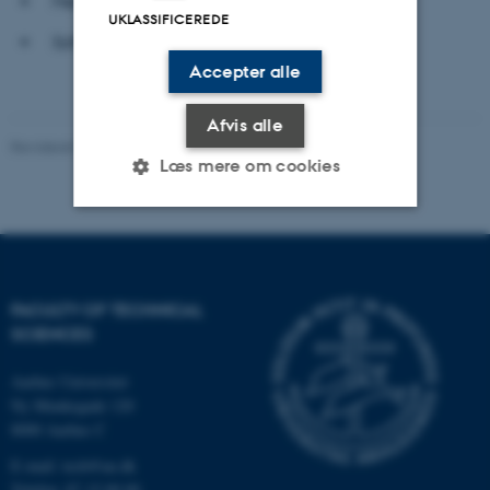
Mekanik (Bachelor - Civilingeniør)
UKLASSIFICEREDE
Softwareteknologi (Diplomingeniør)
Accepter alle
Afvis alle
Revideret 03.07.2026
-
TECH websupport
Læs mere om cookies
Nødvendige
Statistiske
Marketing
Funktionelle
Uklassificerede
FACULTY OF TECHNICAL
SCIENCES
Aarhus Universitet
Nødvendige cookies hjælper
Ny Munkegade 120
med at gøre hjemmesiden
8000 Aarhus C
brugbar ved at aktivere nogle
grundlæggende funktioner
E-mail: tech@au.dk
som navigation mm.
Telefon: 87 15 00 00