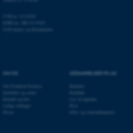
Hjemmesiden kan ikke
fungerer uden disse cookies.
CVR-nr: 31119103
EORI-nr.: DK-31119103
EAN-numre:
au.dk/eannumre
Navn
Udbyder / Domæne
be_typo_user
TYPO3 Association
.au.dk
OM OS
UDDANNELSER PÅ AU
fe_typo_user
Typo3 Association
.au.dk
Om Technical Sciences
Bachelor
Institutter og centre
Kandidat
Kontakt og kort
Læs til ingeniør
Ledige stillinger
Ph.d.
Presse
Efter- og videreuddannelse