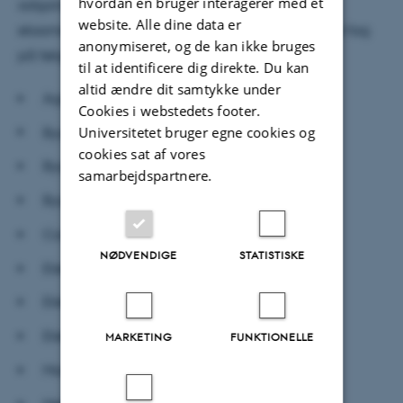
hvordan en bruger interagerer med et
adgangsgivende fag nemlig til 6,0 i
website. Alle dine data er
eksamensgennemsnit og 6,0 i de adgangsgivende fag
anonymiseret, og de kan ikke bruges
på følgende uddannelser:
til at identificere dig direkte. Du kan
altid ændre dit samtykke under
Agrobiologi
Cookies i webstedets footer.
Universitetet bruger egne cookies og
Byggeri (Bachelor - Civilingeniør)
cookies sat af vores
Bygning (Diplomingeniør)
samarbejdspartnere.
Bygningsdesign (Diplomingeniør)
Computerteknologi (Bachelor - Civilingeniør)
NØDVENDIGE
STATISTISKE
Elektrisk energiteknologi (Diplomingeniør)
Elektronik (Diplomingeniør)
Elektroteknologi (Bachelor - Civilingeniør)
MARKETING
FUNKTIONELLE
Maskinteknik (Diplomingeniør)