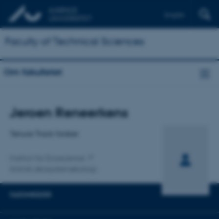
English
Faculty of Technical Sciences
Om fakultetet
Titel
Jeroen Reneerkens
Primær tilknytning
Tenure Track forsker
Institut for Ecoscience
Arktisk økosystemøkologi
FAGOMRÅDER