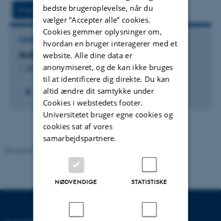
version
vedhæftet
bedste brugeroplevelse, når du
Projekt
Aktivitet
inkluderet
vælger ”Accepter alle” cookies.
Cookies gemmer oplysninger om,
FORSKNINGSPROJEKT
hvordan en bruger interagerer med et
website. Alle dine data er
BioBasis Zackenberg
anonymiseret, og de kan ikke bruges
1. april 1996
til at identificere dig direkte. Du kan
altid ændre dit samtykke under
Cookies i webstedets footer.
Universitetet bruger egne cookies og
cookies sat af vores
samarbejdspartnere.
Revideret 10.12.2025
-
TECH websupport
NØDVENDIGE
STATISTISKE