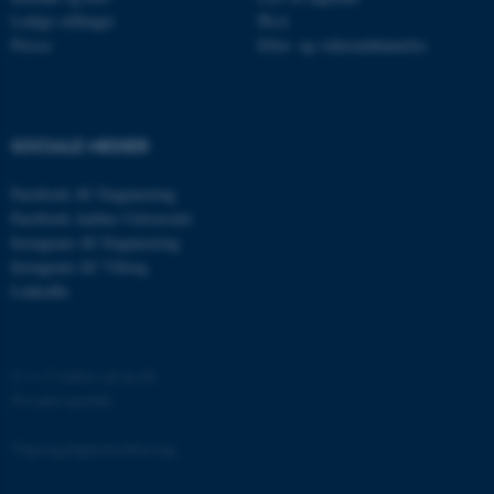
Ledige stillinger
Ph.d.
Presse
Efter- og videreuddannelse
SOCIALE MEDIER
ASP.NET_SessionId
Microsoft Corporation
.au.dk
Facebook AU Engineering
Facebook Aarhus Universitet
Instagram AU Engineering
Instagram AU Viborg
JSESSIONID
Oracle Corporation
LinkedIn
.au.dk
©
—
Cookies på au.dk
AWSALBTGCORS
Amazon Web Services, Inc.
Privatlivspolitik
airtable.com
Tilgængelighedserklæring