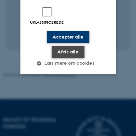
UKLASSIFICEREDE
Accepter alle
Afvis alle
Læs mere om cookies
Revideret 10.12.2025
-
TECH websupport
Nødvendige
Statistiske
Marketing
Funktionelle
Uklassificerede
FACULTY OF TECHNICAL
Nødvendige cookies hjælper
SCIENCES
med at gøre hjemmesiden