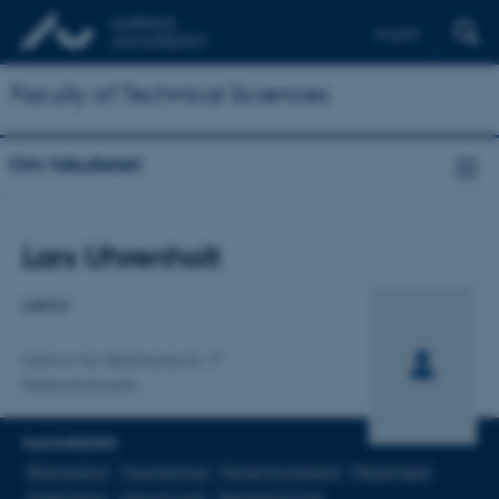
English
Faculty of Technical Sciences
Om fakultetet
Titel
Lars Uhrenholt
Primær tilknytning
Lektor
Institut for Retsmedicin
Retspatologisk
FAGOMRÅDER
Retsmedicin
Traumatologi
Klinisk biomekanik
Piskesmæld