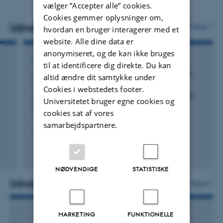
vælger ”Accepter alle” cookies.
Cookies gemmer oplysninger om,
Udvalgte publikationer
Flere
hvordan en bruger interagerer med et
website. Alle dine data er
anonymiseret, og de kan ikke bruges
KOMMENTAR ELLER DEBAT
til at identificere dig direkte. Du kan
A united statement of the global chiropractic
altid ændre dit samtykke under
research community against the
Cookies i webstedets footer.
pseudoscientific claim that chiropractic care
Universitetet bruger egne cookies og
boosts immunity
cookies sat af vores
Côté, P. +8.
samarbejdspartnere.
Chiropractic and Osteopathy
Fagfællebedømt
Digital
NØDVENDIGE
STATISTISKE
version
vedhæftet
Udvalgte aktiviteter
Flere
MARKETING
FUNKTIONELLE