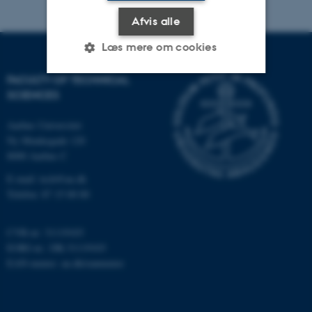
Afvis alle
Læs mere om cookies
FACULTY OF TECHNICAL
SCIENCES
Nødvendige
Statistiske
Marketing
Aarhus Universitet
Funktionelle
Uklassificerede
Ny Munkegade 120
8000 Aarhus C
E-mail: tech@au.dk
Nødvendige cookies hjælper
Telefon: 87 15 00 00
med at gøre hjemmesiden
brugbar ved at aktivere nogle
CVR-nr: 31119103
grundlæggende funktioner
EORI-nr.: DK-31119103
som navigation mm.
EAN-numre:
au.dk/eannumre
Hjemmesiden kan ikke
fungerer uden disse cookies.