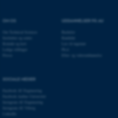
Navn
Udbyder / Domæne
be_typo_user
OM OS
UDDANNELSER PÅ AU
TYPO3 Association
.au.dk
Om Technical Sciences
Bachelor
Institutter og centre
Kandidat
Kontakt og kort
Læs til ingeniør
fe_typo_user
Typo3 Association
Ledige stillinger
Ph.d.
.au.dk
Presse
Efter- og videreuddannelse
SOCIALE MEDIER
Facebook AU Engineering
Facebook Aarhus Universitet
Instagram AU Engineering
Instagram AU Viborg
LinkedIn