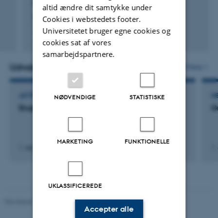
Pedersen, P. +3.
altid ændre dit samtykke under
Ambio
Cookies i webstedets footer.
Universitetet bruger egne cookies og
Fagfællebedømt
cookies sat af vores
Digital
samarbejdspartnere.
version
vedhæftet
Udvalgte aktiviteter
Flere
AKTIVITET
M
NØDVENDIGE
STATISTISKE
Bogkapitel forfatter
G
MARKETING
FUNKTIONELLE
1. dec. 2024
-
31. dec. 2025
1.
UKLASSIFICEREDE
Revideret 10.12.2025
-
TECH websupport
Accepter alle