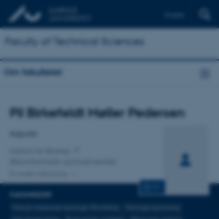
English
Faculty of Technical Sciences
Om fakultetet
Titel
Pil Birkefeldt Møller Pedersen
Primær tilknytning
Adjunkt
Institut for Biologi
Økoinformatik og biodiversitet
En anden tilknytning
CV
FAGOMRÅDER
Nature-baserede løsninger Rewilding
Naturgenopretning