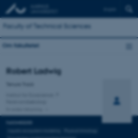
English
Faculty of Technical Sciences
Om fakultetet
Titel
Robert Ladwig
Primær tilknytning
Tenure Track
Institut for Ecoscience
Ferskvandsøkologi
En anden tilknytning
FAGOMRÅDER
Aquatic ecosystem modeling
Physical limnology