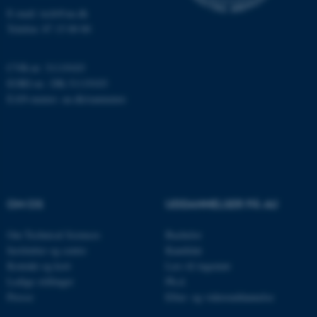
E-mail: tech@au.dk
Nødvendige
Statistiske
Marketing
Telefon: 87 15 00 00
Funktionelle
Uklassificerede
CVR-nr: 31119103
EORI-nr.: DK-31119103
EAN-numre:
au.dk/eannumre
Nødvendige cookies hjælper
med at gøre hjemmesiden
brugbar ved at aktivere nogle
grundlæggende funktioner
som navigation mm.
Hjemmesiden kan ikke
OM OS
UDDANNELSER PÅ AU
fungerer uden disse cookies.
Om Technical Sciences
Bachelor
Institutter og centre
Kandidat
Kontakt og kort
Læs til ingeniør
Navn
Udbyder / Domæne
Ledige stillinger
Ph.d.
be_typo_user
TYPO3 Association
Presse
Efter- og videreuddannelse
.au.dk