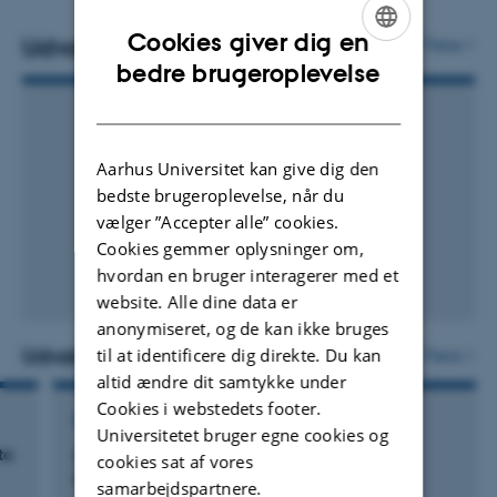
knowledge-guided machine learning for improved
Cookies giver dig en
and
sound
projections of water quality processes.
Udvalgte publikationer
Flere
ENGLISH
bedre brugeroplevelse
DANISH
Aarhus Universitet kan give dig den
bedste brugeroplevelse, når du
vælger ”Accepter alle” cookies.
Cookies gemmer oplysninger om,
hvordan en bruger interagerer med et
website. Alle dine data er
anonymiseret, og de kan ikke bruges
Udvalgte projekter
til at identificere dig direkte. Du kan
Flere
altid ændre dit samtykke under
Cookies i webstedets footer.
FORSKNINGSPROJEKT
Universitetet bruger egne cookies og
to
AUFF Recruiting Grant: Towards the Next
cookies sat af vores
Generation of Aquatic Ecosystem Models
samarbejdspartnere.