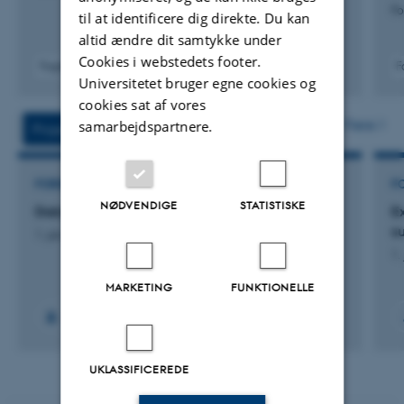
Fo
til at identificere dig direkte. Du kan
altid ændre dit samtykke under
Cookies i webstedets footer.
Fagfællebedømt
F
Universitetet bruger egne cookies og
Digital
version
cookies sat af vores
vedhæftet
Flere
samarbejdspartnere.
Projekter
Aktiviteter
FORSKNINGSPROJEKT
F
NØDVENDIGE
STATISTISKE
Dairy proteins and future alternatives
E
s
1. jan. 2022
-
31. dec. 2023
1.
MARKETING
FUNKTIONELLE
+15
UKLASSIFICEREDE