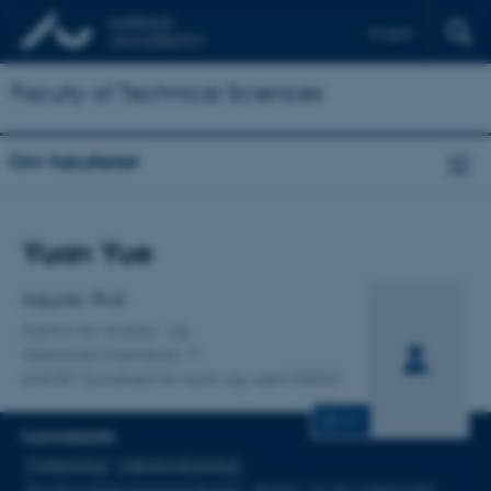
English
Faculty of Technical Sciences
Om fakultetet
Titel
Yuan Yue
Primær tilknytning
Adjunkt, Ph.D.
Institut for Husdyr- og
Veterinærvidenskab
ANIVET Sundhed for tarm og vært (GHH)
CV
FAGOMRÅDER
Cellebiologi
Laktationsfysiologi