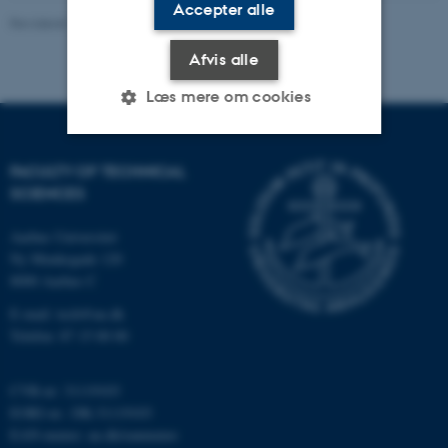
Accepter alle
Revideret 10.12.2025
-
TECH websupport
Afvis alle
Læs mere om cookies
FACULTY OF TECHNICAL
Nødvendige
Statistiske
Marketing
SCIENCES
Funktionelle
Uklassificerede
Aarhus Universitet
Ny Munkegade 120
8000 Aarhus C
Nødvendige cookies hjælper
E-mail: tech@au.dk
med at gøre hjemmesiden
Telefon: 87 15 00 00
brugbar ved at aktivere nogle
grundlæggende funktioner
som navigation mm.
CVR-nr: 31119103
EORI-nr.: DK-31119103
Hjemmesiden kan ikke
EAN-numre:
au.dk/eannumre
fungerer uden disse cookies.