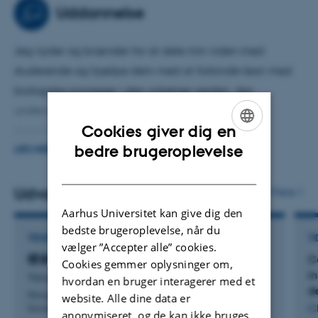
dyrkningsmedier, bæredygtige mediealternativer,
Uddannelse
ekstracellulær matrix til 3D-cellekultur og skalerbare
cellekultursystemer. Ved at udvikle disse områder håber
Jeg nyder og brænder for at dele min viden med
jeg at opnå en dybere forståelse af laktogenese og
studerende og hjælpe dem med at forbinde teori med
udvikle innovative metoder til mælkeproduktion.
biologiske processer i den virkelige verden. Jeg
underviser i dele af Cell Biology-kurset for
Cookies giver dig en
dyrevidenskabs- og veterinærstuderende på
ENGLISH
bedre brugeroplevelse
bachelorniveau og holder forelæsninger i
LÆS MERE
DANISH
kandidatkurset Future Animal-Based Food. Derudover er
jeg medvejleder for kandidat- og ph.d.-studerende
Udvalgte publikationer
Flere
inden for cellebiologi og landbrug.
Aarhus Universitet kan give dig den
bedste brugeroplevelse, når du
TIDSSKRIFTARTIKEL
TI
vælger ”Accepter alle” cookies.
喷淋方向与频率对奶牛热应激缓解效率的影响
C
Cookies gemmer oplysninger om,
i
Yang, R. +5.
hvordan en bruger interagerer med et
d
Nongye Gongcheng Xuebao/Transactions of the Chinese
website. Alle dine data er
Ch
Society of Agricultural Engineering
anonymiseret, og de kan ikke bruges