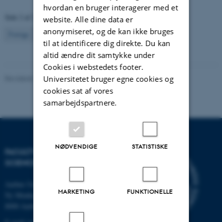
hvordan en bruger interagerer med et
Side 2 af 2
website. Alle dine data er
anonymiseret, og de kan ikke bruges
2
Forrige
1
til at identificere dig direkte. Du kan
altid ændre dit samtykke under
Cookies i webstedets footer.
Revideret 10.12.2025
-
TECH websupport
Universitetet bruger egne cookies og
cookies sat af vores
samarbejdspartnere.
NØDVENDIGE
STATISTISKE
FACULTY OF TECHNICAL
SCIENCES
Aarhus Universitet
MARKETING
FUNKTIONELLE
Ny Munkegade 120
8000 Aarhus C