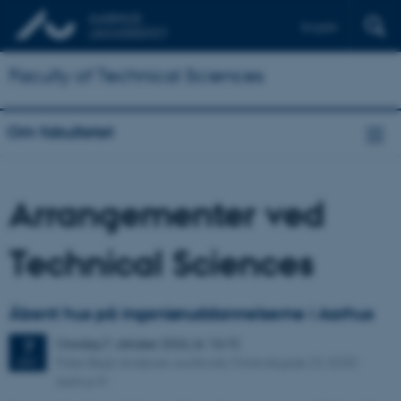
English
Faculty of Technical Sciences
Om fakultetet
Arrangementer ved
Technical Sciences
Åbent hus på ingeniøruddannelserne i Aarhus
Onsdag
7.
oktober 2026,
kl. 16:15
7
Peter Bøgh Andersen auditoriet, Finlandsgade 23, 8200
OKT.
Aarhus N