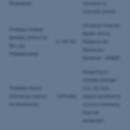
Bioscience
variation in
aromatic plants
Universal Organic
Professor Anders
Redox Active
Bentien, Institut for
6.178.101
Materials for
Bio- og
Stationary
Miljøteknologi
Batteries - UNIBAT
Adapting to
climate change –
Professor Martin
how do cold-
Holmstrup, Institut
2.876.566
region ectotherms
for Bioscience
survive increasing
thermal
extremes?