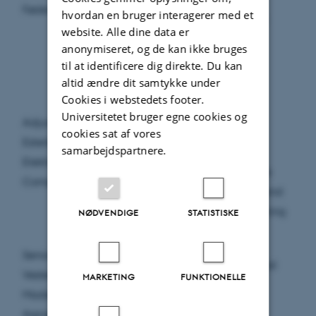
Fødevarer
hvordan en bruger interagerer med et
Performance
website. Alle dine data er
Packaging
anonymiseret, og de kan ikke bruges
Material
til at identificere dig direkte. Du kan
altid ændre dit samtykke under
FLOCKD:
Cookies i webstedets footer.
Federated
Universitetet bruger egne cookies og
Adjunkt Lukas
Learning for
cookies sat af vores
Esterle, Institut for
samarbejdspartnere.
2.878.040
Online
Elektro- og
Collaborative
Computerteknologi
Knowledge and
Decision-making
NØDVENDIGE
STATISTISKE
Interspecific
Seniorforsker Mette
phytochemical
Vestergård
MARKETING
FUNKTIONELLE
2.880.000
defence
Madsen, Institut for
exchange
Agroøkologi