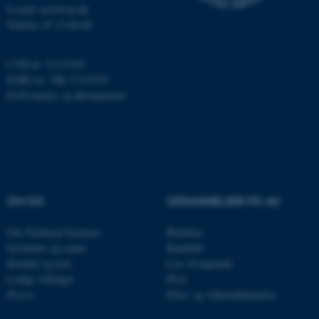
E-mail: tech@au.dk
Telefon: 87 15 00 00
CVR-nr: 31119103
ASP.NET_SessionId
Microsoft Corporation
EORI-nr.: DK-31119103
.au.dk
EAN-numre:
au.dk/eannumre
JSESSIONID
Oracle Corporation
.au.dk
OM OS
UDDANNELSER PÅ AU
AWSALBTGCORS
Amazon Web Services, Inc.
Om Technical Sciences
Bachelor
airtable.com
Institutter og centre
Kandidat
Kontakt og kort
Læs til ingeniør
Ledige stillinger
Ph.d.
Presse
Efter- og videreuddannelse
CFTOKEN
Adobe Inc.