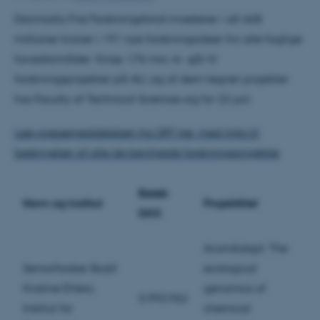
Danmarks Frie Forskningsfond investerer i alt 668
millioner kroner i 191 nye forskningsideer fra alle faglige
hovedområder. Knap 176 mio. kr. går til
forskningsprojekter på AU, og af dem tegner projekter
hos Faculty of Technical Sciences sig for 22 pct.
Læs pressemeddelelsen fra DFF her, med links til
beskrivelser af alle de bevilgede forskningsprojekter
Beløb
Navn og institut
Projekttitel
DKK
AromAdapt: The
Seniorforsker Bodil
ecological
Kirstine Ehlers,
genomics of
5.993.962
Institut for
chemical