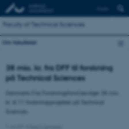
English
Faculty of Technical Sciences
Om fakultetet
38 mio. kr. fra DFF til forskning
på Technical Sciences
Danmarks Frie Forskningsfond bevilger 38 mio.
kr. til 11 forskningsprojekter på Technical
Sciences.
7. maj 2021
af
Peter F. Gammelby