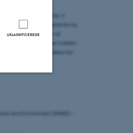
videnskabelige ekspertise, vi
fgørende rolle i den nuværende og
fødevaresektor. Som en af
UKLASSIFICEREDE
af at styrke forbindelsen mellem
ger Eskild Holm Nielsen, dekan for
t.
Uklassificerede
ere nogle
, Food and Environment (INRAE) –
rer uden disse