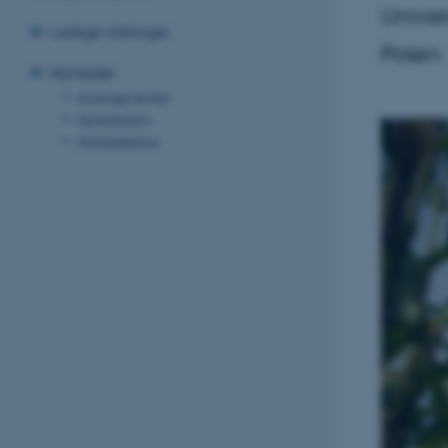
Univer
Ledige stillinger
Polen.
Nyheder
Arrangementer
Nyhedsarkiv
Nyhedsbreve