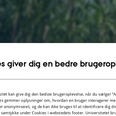
s giver dig en bedre brugerop
8. maj 2025
af
Heidi Søndergaard
itet kan give dig den bedste brugeroplevelse, når du vælger ”A
ESAAF har som fælles ambition at skabe bæred
es gemmer oplysninger om, hvordan en bruger interagerer med
modstandsdygtige fødevaresystemer på tværs af
er anonymiseret, og de kan ikke bruges til at identificere dig d
t samtykke under Cookies i webstedets footer. Universitetet br
strategier er understøttet af videnskabelig evide