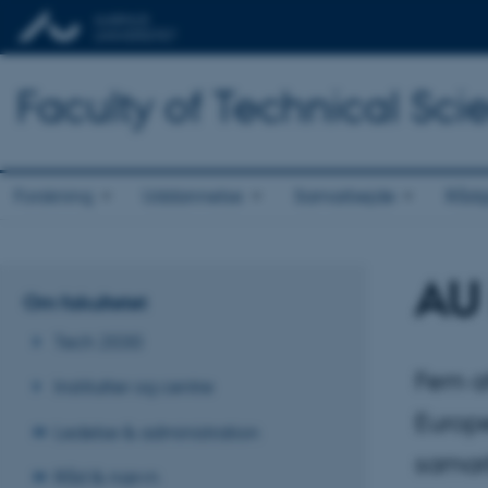
Faculty of Technical Sci
Forskning
Uddannelse
Samarbejde
Rådg
AU 
Om fakultetet
Tech 2030
Fem af
Institutter og centre
Europe
Ledelse & administration
samarb
Råd & nævn