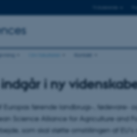
Til studerende
Til
ences
ivning
Om fakultetet
Kontakt
indgår i ny videnskabe
 Europas førende landbrugs-, fødevare- og 
an Science Alliance for Agriculture and Fo
ejde, som skal støtte omstillingen af EU's