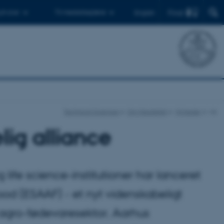
Find
 ph.d.er
Til medarbejdere
English
Technical Sciences
Om fakultetet
Nyheder
vis
lig alliance
life science-institutioner har lanceret
od (ESAAF) - et nyt videnskabeligt
 agro-fødevaresektor. Aarhus