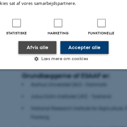
kies sat af vores samarbejdspartnere.
- Vi er overbeviste om, at den praksisbaserede 
leverer under rammen af ESAAF, vil spille en a
kommende omstilling af den europæiske agro-
STATISTISKE
MARKETING
FUNKTIONELLE
grundlæggerne af ESAAF er vi meget optagede 
Afvis alle
Accepter alle
forskning og politik til gavn for hele Europa, si
Faculty of Technical Sciences, Aarhus Universite
Læs mere om cookies
Grundlæggerne af ESAAF er:
Statistiske
Marketing
Funktionelle
Aarhus Universitet (AU) – Danmark
Julius Kühn-Institutet (JKI) - Tyskland
es hjælper med at gøre hjemmesiden brugbar ved at aktiv
National Research Institute for Agriculture
nktioner som navigation mm. Hjemmesiden kan ikke funge
Frankrig