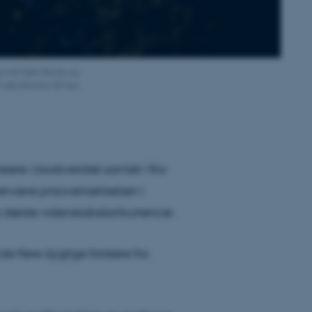
ves ind med drone og
 identificere 40 nye
kere i biodiversitet samlet i Rio
ervære prisoverrækkelsen i
 største videnskabskonkurrencer.
avde flere dygtige forskere fra