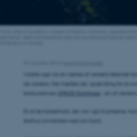
 filmer, lytter til og måler liv i toppen af træerne i Amazonas. Apparatet fly
trækronerne. I løbet af konkurrencen hjalp den nye teknologi forskerne med at
: ETH BiodivX on YouTube.
25. november 2024
af
Jeppe Kyhne Knudsen
I sidste uge var en række af verdens førende fors
de Janeiro. Her mødtes de i spænding for at ov
konkurrencen
XPRIZE Rainforest
– en af verdens
Et af de forskerhold, der var i spil til priserne, h
Aarhus Universitet med om bord.