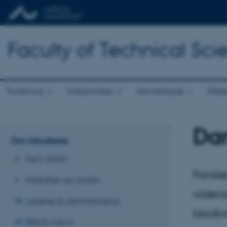
Faculty of Technical Sci
Forskning
Uddannelse
Samarbejde
Rådg
Dan
Om fakultetet
Tech 2030
Forske
Institutter og centre
viden
Ledelse & administration
biodiv
Råd & nævn