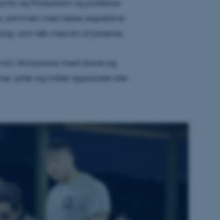
kanik og Produktion og professor
var, sammen med deres respektive
logi, som løb med en af priserne.
es ind i Amazonas med drone og
mer, lytter og måler apparatet alle