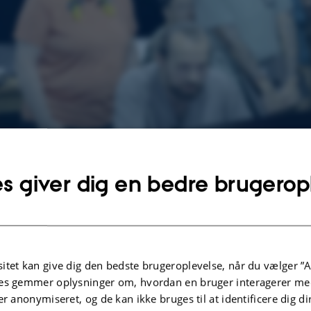
s giver dig en bedre brugerop
Asger Svenning, ph.d.-studerende ved Institut for Ecoscience på 
apparatet sammen med hans internationale kolleger. Foto: ETH
itet kan give dig den bedste brugeroplevelse, når du vælger ”A
es gemmer oplysninger om, hvordan en bruger interagerer med
Særligt i trækronerne lever der masser af uopd
er anonymiseret, og de kan ikke bruges til at identificere dig d