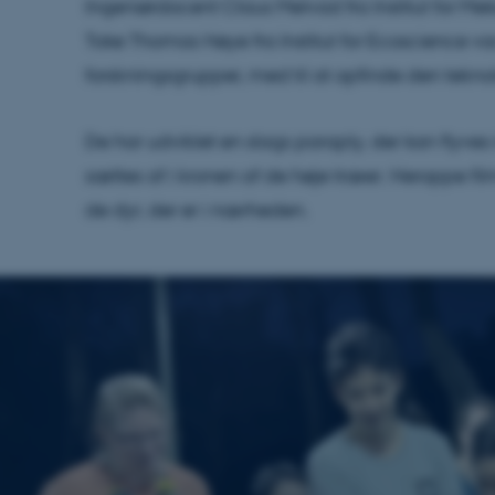
Ingeniørdocent Claus Melvad fra Institut for Me
Toke Thomas Høye fra Institut for Ecoscience 
forskningsgrupper, med til at opfinde den tekno
De har udviklet en slags paraply, der kan flyv
sættes af i kronen af de høje træer. Heroppe fil
de dyr, der er i nærheden.