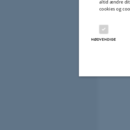
altid ændre di
cookies og coo
NØDVENDIGE
Nødvendige
Nødvendige cooki
grundlæggende fu
cookies.