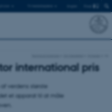
Find
 ph.d.er
Til medarbejdere
English
Technical Sciences
Om fakultetet
Nyheder
vis
or international pris
 af verdens største
 et apparat til at måle
oven.