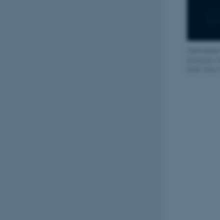
Opfindelsen
placeres i 
arter. Foto