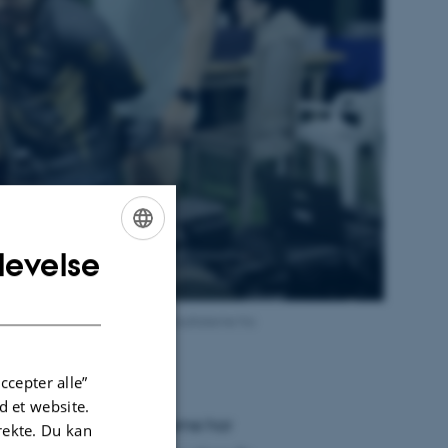
levelse
ENGLISH
DANISH
Aarhus Universitet, studerer resultaterne fra
 BiodivX on YouTube
ccepter alle”
 et website.
agede arter, men forskerne har
irekte. Du kan