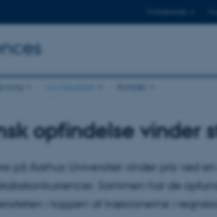
Til studerende
Til
ences
ivning
Om fakultetet
Kontakt
sk opfindelse vinder st
re på Aarhus Universitet vinder pris ved en
skabskonkurrencer. Sammen har de opfundet
ersiteten i toppen af trækronerne i regnsk