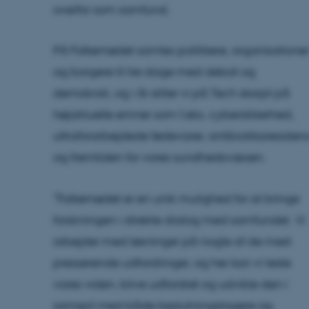
overfor som samfund.
På Folkemødet samles politikere, organisatione
og borgere til tre dage med debat og
demokrati, og i år stiller vi på Tech skarpt på
højaktuelle emner som f.eks. cybersikkerhed,
ultraforarbejdede fødevarer, antibiotikaresisten
og fremtiden for vores sundhedsvæsen.
”Folkemødet er en unik mulighed for at bringe
forskningen i direkte dialog med samfundet. Vi
arbejder med løsninger på nogle af de mest
presserende udfordringer, og her kan vi teste
vores viden, blive udfordret og udvikle den i
samspil med både beslutningstagere og