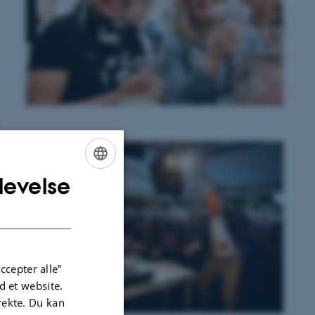
levelse
ENGLISH
DANISH
ccepter alle”
 et website.
irekte. Du kan