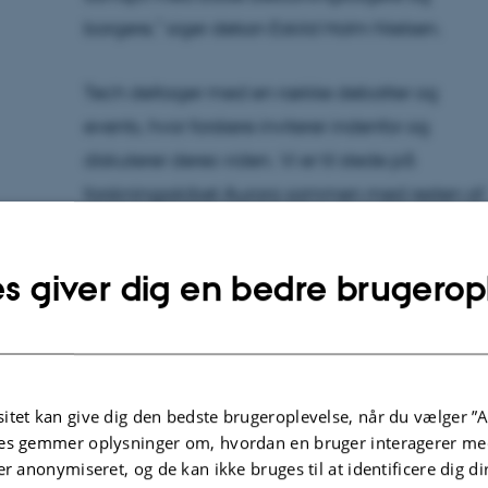
borgere,” siger dekan Eskild Holm Nielsen.
Tech deltager med en række debatter og
events, hvor forskere inviterer indenfor og
diskuterer deres viden. Vi er til stede på
forskningsskibet Aurora sammen med resten af
Aarhus Universitet, i Techteltet sammen med
DTU, AAU, SDU, IDA og Engineer the Future, og
s giver dig en bedre brugerop
på BIOscenen sammen med forskningscentret
CORC.
Fremtidens løsninger og
itet kan give dig den bedste brugeroplevelse, når du vælger ”A
es gemmer oplysninger om, hvordan en bruger interagerer med
universiteternes rolle
er anonymiseret, og de kan ikke bruges til at identificere dig d