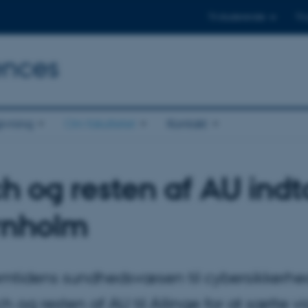
Til studerende
Til
ences
ivning
Om fakultetet
Kontakt
h og resten af AU ind
rnholm
emtidens sundhedsvæsen til cybersikkerhed 
ch og resten af AU til Allinge for at sætte v