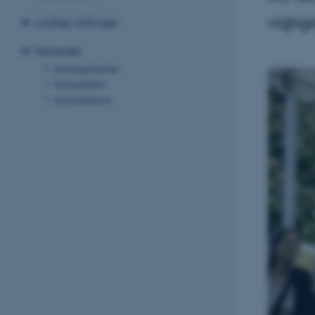
vigtig
Ledige stillinger
Nyheder
Arrangementer
Nyhedsarkiv
Nyhedsbreve