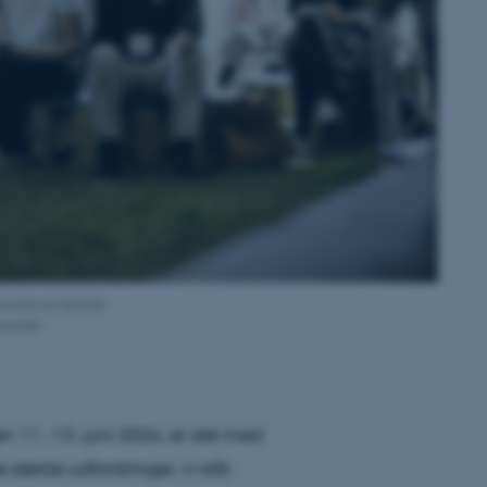
events om blandt
ersitet
n 11.-13. juni 2026, er det med
største udfordringer, vi står