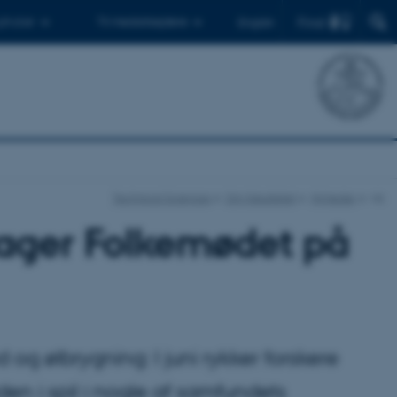
Find
 ph.d.er
Til medarbejdere
English
Technical Sciences
Om fakultetet
Nyheder
vis
tager Folkemødet på
og ølbrygning: I juni rykker forskere
iden i spil i nogle af samfundets