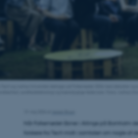
ra Tech og Aarhus Universitet deltager på Folkemødet 2026 med debatter og 
rsikkerhed, sundhedsteknologi og bæredygtige fødevarer. Fotos: Aarhus Univ
19. maj 2026
af
Jesper Bruun
Når Folkemødet åbner i Allinge på Bornholm de
forskere fra Tech midt i samtalen om nogle af de 