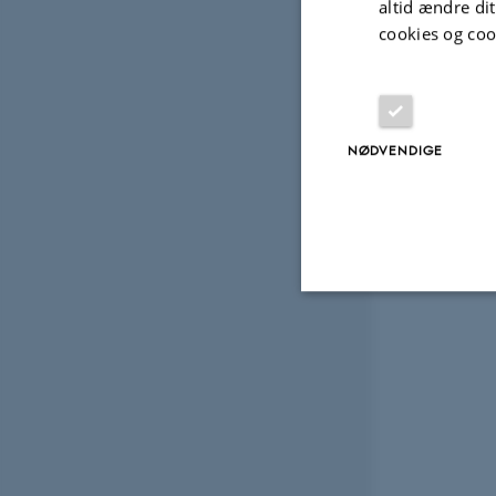
altid ændre di
cookies og coo
NØDVENDIGE
Nødvendige
Nødvendige cooki
grundlæggende fu
cookies.