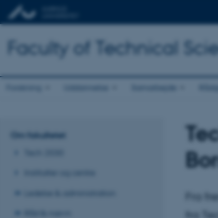
Faculty of Technical Sci
Forskning
Uddannelse
Samarbejde
Rådg
Tec
Om fakultetet
Bo
Tech 2030
Institutter og centre
Ledelse & administration
Fra fr
Råd & nævn
fra Te