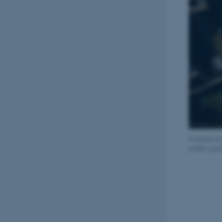
Forskere f
andet cybe