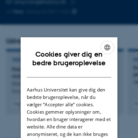
Kopier
teng.wang@food.au.dk
telefonnummer
Kopier
Mere
Aarhus N, 5911-322
mailadresse
Udvalgte publikationer
Cookies giver dig en
ENGLISH
TIDSSKRIFTARTIKEL
P
bedre brugeroplevelse
E
Food functional properties of chickpea protein
DANISH
p
sources as egg replacers in bakery
W
Stark, K. +5.
Aarhus Universitet kan give dig den
Food Hydrocolloids
bedste brugeroplevelse, når du
vælger ”Accepter alle” cookies.
Fagfællebedømt
F
Digital
Cookies gemmer oplysninger om,
version
hvordan en bruger interagerer med et
vedhæftet
website. Alle dine data er
anonymiseret, og de kan ikke bruges