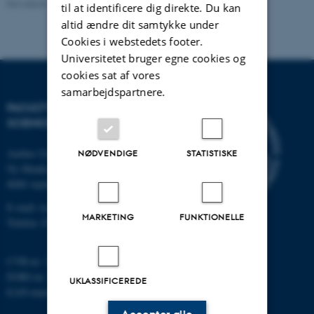
Revideret 10.12.2025
-
TECH websupport
til at identificere dig direkte. Du kan
altid ændre dit samtykke under
Cookies i webstedets footer.
Universitetet bruger egne cookies og
cookies sat af vores
samarbejdspartnere.
FACULTY OF TECHNICAL
SCIENCES
Aarhus Universitet
NØDVENDIGE
STATISTISKE
Ny Munkegade 120
8000 Aarhus C
E-mail: tech@au.dk
MARKETING
FUNKTIONELLE
Telefon: 87 15 00 00
CVR-nr: 31119103
EORI-nr.: DK-31119103
UKLASSIFICEREDE
EAN-numre:
au.dk/eannumre