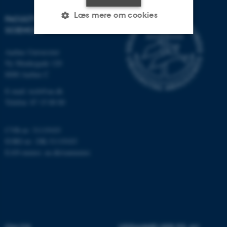
Læs mere om cookies
FACULTY OF TECHNICAL
SCIENCES
Aarhus Universitet
Nødvendige
Statistiske
Marketing
Ny Munkegade 120
Funktionelle
Uklassificerede
8000 Aarhus C
E-mail: tech@au.dk
Telefon: 87 15 00 00
Nødvendige cookies hjælper
med at gøre hjemmesiden
CVR-nr: 31119103
brugbar ved at aktivere nogle
EORI-nr.: DK-31119103
grundlæggende funktioner
EAN-numre:
au.dk/eannumre
som navigation mm.
Hjemmesiden kan ikke
fungerer uden disse cookies.