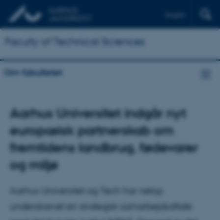
English
Faculty of Technical Sciences
Om fakultetet
Aarhus Universitet indgår nyt
europæisk partnerskab om
fremtidens landbrug, fødevarer
og miljø
Aarhus Universitet og Tech har netop
underskrevet en strategisk samarbejdsaftale