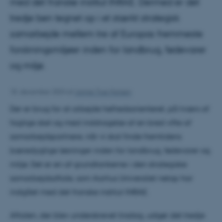
med det franske institut INRAE. Dermed er det
tredje ben tegnet op i et stærkt strategisk
samarbejde mellem tre af Europas fremmeste
forskningsmiljøer inden for landbrug, fødevarer
og miljø.
18. december 2024
af
Jannie True Hansen
Der er brug for at arbejde helhedsorienteret, på tværs af
faglige skel og med inddragelse af en bred vifte af
samarbejdspartnere, når vi skal finde fremtidens
bæredygtige løsninger inden for landbrug, fødevarer og
miljø. Det er en af grundtankerne i den strategiske
samarbejdsaftale, som Aarhus Universitet netop har
indgået med det franske institut INRAE.
Aftalen, der blev underskrevet tirsdag, udgør det tredje