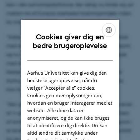
ben i den samarbejdsalliance, der netop nu folder sig ud
mellem tre af Europas stærkeste forskningsmiljøer inden
for miljø samt landbrugs -og fødevaresystemer
Cookies giver dig en
”Sidste år underskrev vi en strategisk samarbejdsaftale
ENGLISH
bedre brugeroplevelse
med det hollandske Wageningen University & Research,
DANISH
og nu følger vi så op med et forpligtende samarbejde
med det franske institut INRAE,” siger Eskild Holm
Nielsen, dekan på Faculty of Technical Sciences ved
Aarhus Universitet kan give dig den
bedste brugeroplevelse, når du
Aarhus Universitet, som har faciliteret den nye aftale.
vælger ”Accepter alle” cookies.
Han fortsætter:
Cookies gemmer oplysninger om,
hvordan en bruger interagerer med et
”Den grønne omstilling er en enorm opgave, som kræver,
website. Alle dine data er
at vi går sammen på tværs af faggrænser og på tværs
anonymiseret, og de kan ikke bruges
af landegrænser. Vi universiteter har en særlig opgave i
til at identificere dig direkte. Du kan
at levere den forskning, der skal danne udgangspunktet
altid ændre dit samtykke under
for de nye løsninger. Og det gør vi bedst, når vi