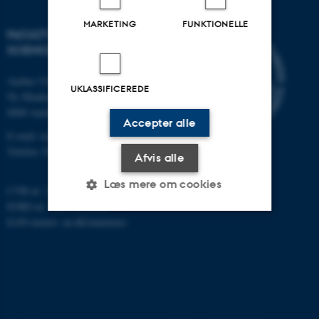
MARKETING
FUNKTIONELLE
FACULTY OF TECHNICAL
SCIENCES
Aarhus Universitet
UKLASSIFICEREDE
Ny Munkegade 120
8000 Aarhus C
Accepter alle
E-mail: tech@au.dk
Telefon: 87 15 00 00
Afvis alle
Læs mere om cookies
CVR-nr: 31119103
EORI-nr.: DK-31119103
EAN-numre:
au.dk/eannumre
Nødvendige
Statistiske
Marketing
Funktionelle
Uklassificerede