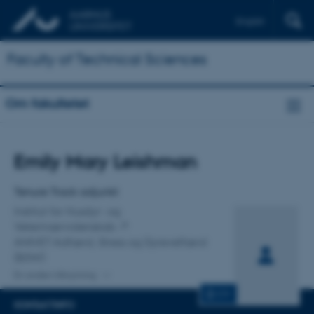
English
Faculty of Technical Sciences
Om fakultetet
Titel
Emily Mary Leishman
Primær tilknytning
Tenure Track adjunkt
Institut for Husdyr- og
Veterinærvidenskab
ANIVET Adfærd, Stress og Dyrevelfærd
(BSW)
En anden tilknytning
CV
KONTAKTINFO