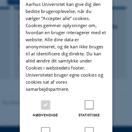
Aarhus Universitet kan give dig den
bedste brugeroplevelse, når du
RÅDGIVNINGSPROJEKT
vælger ”Accepter alle” cookies.
Cookies gemmer oplysninger om,
PLUM: Effect on animal welfare of the interplay
hvordan en bruger interagerer med et
between plumage condition and ambient
temperature during transport of end-of-lay
website. Alle dine data er
broiler breeder hens
anonymiseret, og de kan ikke bruges
til at identificere dig direkte. Du kan
1. apr. 2025
-
31. mar. 2027
altid ændre dit samtykke under
Cookies i webstedets footer.
Universitetet bruger egne cookies og
cookies sat af vores
samarbejdspartnere.
Revideret 10.12.2025
-
TECH websupport
NØDVENDIGE
STATISTISKE