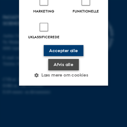
MARKETING
FUNKTIONELLE
FACULTY OF TECHNICAL
SCIENCES
Aarhus Universitet
UKLASSIFICEREDE
Ny Munkegade 120
8000 Aarhus C
Accepter alle
E-mail: tech@au.dk
Telefon: 87 15 00 00
Afvis alle
Læs mere om cookies
CVR-nr: 31119103
EORI-nr.: DK-31119103
EAN-numre:
au.dk/eannumre
Nødvendige
Statistiske
Marketing
Funktionelle
Uklassificerede