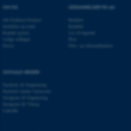
Nødvendige cookies hjælper
OM OS
UDDANNELSER PÅ AU
med at gøre hjemmesiden
brugbar ved at aktivere nogle
Om Technical Sciences
Bachelor
grundlæggende funktioner
Institutter og centre
Kandidat
som navigation mm.
Kontakt og kort
Læs til ingeniør
Ledige stillinger
Ph.d.
Hjemmesiden kan ikke
Presse
Efter- og videreuddannelse
fungerer uden disse cookies.
Navn
Udbyder / Domæne
SOCIALE MEDIER
be_typo_user
TYPO3 Association
.au.dk
Facebook AU Engineering
Facebook Aarhus Universitet
Instagram AU Engineering
Instagram AU Viborg
fe_typo_user
Typo3 Association
LinkedIn
.au.dk