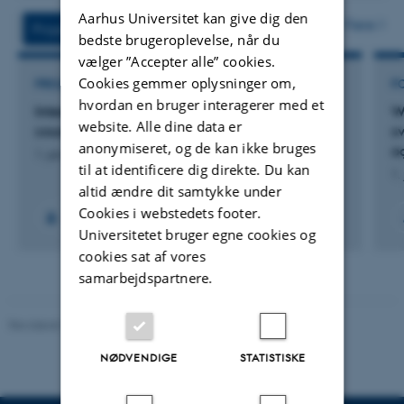
Aarhus Universitet kan give dig den
Flere
Projekter
Aktiviteter
bedste brugeroplevelse, når du
vælger ”Accepter alle” cookies.
Cookies gemmer oplysninger om,
PROJEKT
F
hvordan en bruger interagerer med et
Interpretation of Animal Stress Responses PhD
W
website. Alle dine data er
course
s
anonymiseret, og de kan ikke bruges
o
1. jan. 2025
-
31. dec. 2025
til at identificere dig direkte. Du kan
1.
altid ændre dit samtykke under
Cookies i webstedets footer.
Universitetet bruger egne cookies og
cookies sat af vores
samarbejdspartnere.
Revideret 10.12.2025
-
TECH websupport
NØDVENDIGE
STATISTISKE