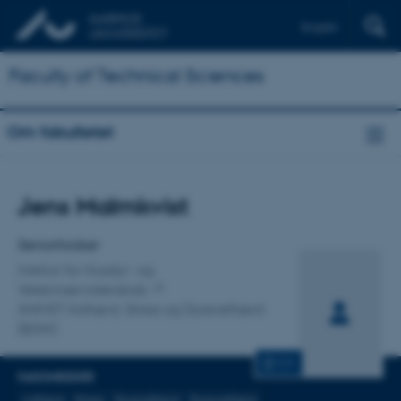
English
Faculty of Technical Sciences
Om fakultetet
Titel
Jens Malmkvist
Primær tilknytning
Seniorforsker
Institut for Husdyr- og
Veterinærvidenskab
ANIVET Adfærd, Stress og Dyrevelfærd
(BSW)
CV
FAGOMRÅDER
Adfærd
Stress
Dyreadfærd
Dyrevelfærd