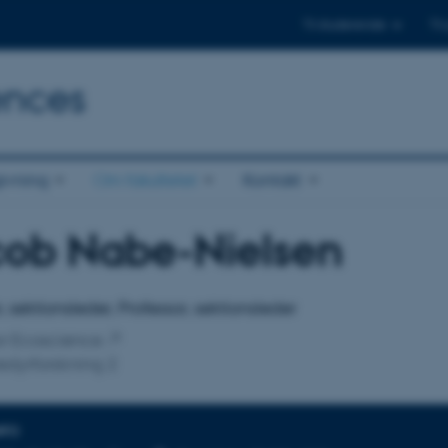
Til studerende
Til
ences
ivning
Om fakultetet
Kontakt
cob Nabe-Nielsen
tilknytning
, sektionsleder, Professor, sektionsleder
for Ecoscience
edyrforskning 2
NFO