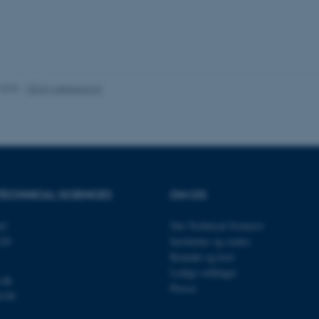
es hjælper med at gøre hjemmesiden brugbar ved at aktiv
nktioner som navigation mm. Hjemmesiden kan ikke funge
.2025
-
TECH websupport
Udbyder / Domæne
Udløb
Beskrivelse
30
Denne cookie sættes af
TYPO3 Association
minutter
TYPO3, og bruges til at 
.au.dk
session, når en backend-
TYPO3 eller Frontend.
30
Dette cookienavn er fo
Typo3 Association
TECHNICAL SCIENCES
OM OS
minutter
webindholdsstyringssyst
.au.dk
som en brugersessionside
muligt at gemme bruger
et
Om Technical Sciences
tilfælde er det muligvis
kan indstilles ved defau
120
Institutter og centre
dette kan forhindres af 
Kontakt og kort
de fleste tilfælde er det in
ødelagt i slutningen af 
Ledige stillinger
indeholder en tilfældig id
.dk
specifikke brugerdata.
Presse
0 00
Session
Denne cookie er en purp
Microsoft Corporation
cookie, der bruges af hj
.au.dk