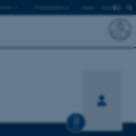
Find
 ph.d.er
Til medarbejdere
English
CV