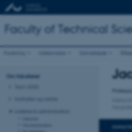
Faculty of Technical Sci
Forskning
Uddannelse
Samarbejde
Rådg
Ja
Titel
Om fakultetet
Primær 
Tech 2030
Professor
Institutter og centre
Institut 
Havpatt
Ledelse & administration
Dekanat
Fakultetsledelse
KONTAKTI
Studieledere