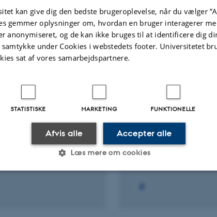
Fagfællebedømt
itet kan give dig den bedste brugeroplevelse, når du vælger ”A
Link til
es gemmer oplysninger om, hvordan en bruger interagerer med
digital
version
er anonymiseret, og de kan ikke bruges til at identificere dig d
inkluderet
Flere
t samtykke under Cookies i webstedets footer. Universitetet br
ter
Aktiviteter
kies sat af vores samarbejdspartnere.
NINGSPROJEKT
FORSKNINGSPROJEKT
ensætningen af
Climate effects in terr
STATISTISKE
MARKETING
FUNKTIONELLE
tesamfundene i Station
arctic ecosystems in
 området,
Sund
Afvis alle
Accepter alle
grønland
8. jul. 2014
-
12. aug. 2014
 2015
-
31. okt. 2015
Læs mere om cookies
Statistiske
Marketing
Funktionelle