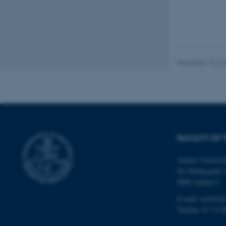
Nødvendige cooki
grundlæggende fu
cookies.
Revideret 10.12
Navn
be_typo_user
fe_typo_user
FACULTY OF 
Aarhus Universit
Ny Munkegade 
8000 Aarhus C
E-mail: tech@au
Telefon: 87 15 0
ASP.NET_SessionId