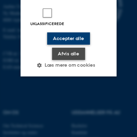
Aarhus Universitet
Ny Munkegade 120
8000 Aarhus C
UKLASSIFICEREDE
E-mail: tech@au.dk
Telefon: 87 15 00 00
Accepter alle
CVR-nr: 31119103
Afvis alle
EORI-nr.: DK-31119103
Læs mere om cookies
EAN-numre:
au.dk/eannumre
Nødvendige
Statistiske
Marketing
Funktionelle
Uklassificerede
OM OS
UDDANNELSER PÅ AU
Nødvendige cookies hjælper
Om Technical Sciences
Bachelor
Institutter og centre
Kandidat
med at gøre hjemmesiden