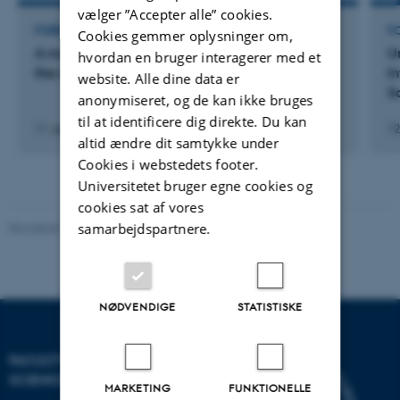
vælger ”Accepter alle” cookies.
FOREDRAG OG MUNDTLIGE BIDRAG
F
Cookies gemmer oplysninger om,
A more complete model on absolute scale for
U
hvordan en bruger interagerer med et
the scattering from bovine casein micelles
I
website. Alle dine data er
S
anonymiseret, og de kan ikke bruges
til at identificere dig direkte. Du kan
11. sep. 2022
-
16. sep. 2022
12
altid ændre dit samtykke under
Cookies i webstedets footer.
Universitetet bruger egne cookies og
cookies sat af vores
samarbejdspartnere.
Revideret 10.12.2025
-
TECH websupport
NØDVENDIGE
STATISTISKE
FACULTY OF TECHNICAL
SCIENCES
MARKETING
FUNKTIONELLE