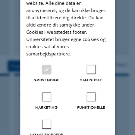
website. Alle dine data er
Book of Abstracts of the 75th Annual Meeting of the
anonymiseret, og de kan ikke bruges
European Federation of Animal Science
til at identificere dig direkte. Du kan
altid ændre dit samtykke under
Cookies i webstedets footer.
Universitetet bruger egne cookies og
cookies sat af vores
samarbejdspartnere.
Flere
Projekter
Aktiviteter
NØDVENDIGE
STATISTISKE
FORSKNINGSPROJEKT
Dyr som terapi
1. jan. 2008
-
31. dec. 2010
MARKETING
FUNKTIONELLE
UKLASSIFICEREDE