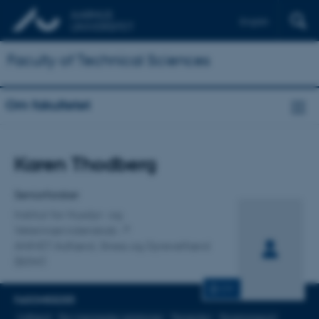
English
Faculty of Technical Sciences
Om fakultetet
Titel
Karen Thodberg
Primær tilknytning
Seniorforsker
Institut for Husdyr- og
Veterinærvidenskab
ANIVET Adfærd, Stress og Dyrevelfærd
(BSW)
CV
FAGOMRÅDER
Adfærd
Dyr-menneske-relationer
Terapidyr
Dyretransport