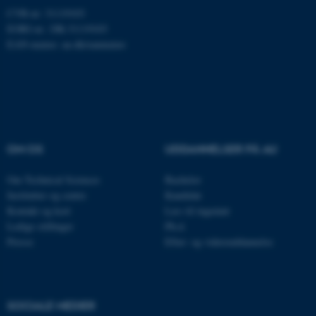
Hjemmesiden kan ikke
CVR-nr: 31119103
fungerer uden disse cookies.
EORI-nr.: DK-31119103
EAN-numre:
au.dk/eannumre
Navn
Udbyder / Domæne
be_typo_user
TYPO3 Association
.au.dk
OM OS
UDDANNELSER PÅ AU
fe_typo_user
Typo3 Association
Om Technical Sciences
Bachelor
.au.dk
Institutter og centre
Kandidat
Kontakt og kort
Læs til ingeniør
Ledige stillinger
Ph.d.
Presse
Efter- og videreuddannelse
SOCIALE MEDIER