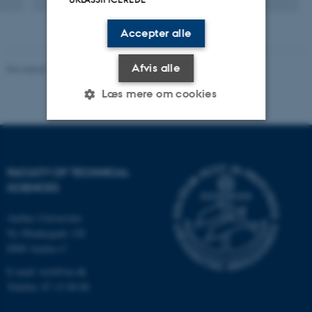
Accepter alle
Afvis alle
Revideret 10.12.2025
-
TECH websupport
Læs mere om cookies
Nødvendige
Statistiske
Marketing
FACULTY OF TECHNICAL
Funktionelle
Uklassificerede
SCIENCES
Aarhus Universitet
Nødvendige cookies hjælper
Ny Munkegade 120
med at gøre hjemmesiden
8000 Aarhus C
brugbar ved at aktivere nogle
E-mail: tech@au.dk
grundlæggende funktioner
Telefon: 87 15 00 00
som navigation mm.