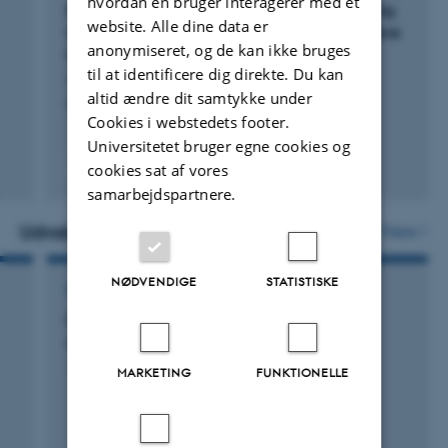
hvordan en bruger interagerer med et
Harnessing the Low-Hanging Fruits: Rewetting
website. Alle dine data er
Unmanaged Marginal Organic Soils to Achieve
anonymiseret, og de kan ikke bruges
Maximal Greenhouse Gas Reduction
til at identificere dig direkte. Du kan
Guo, H. +5.
altid ændre dit samtykke under
Environmental Science and Technology
Cookies i webstedets footer.
Universitetet bruger egne cookies og
Fagfællebedømt
cookies sat af vores
Digital
samarbejdspartnere.
version
vedhæftet
Udvalgte projekter
Flere
NØDVENDIGE
STATISTISKE
FORSKNINGSPROJEKT
FosLav: Kompakte filtersystemer for fosfor i
drænvand fra høj- og lavbundsjord
1. apr. 2022
-
30. sep. 2025
MARKETING
FUNKTIONELLE