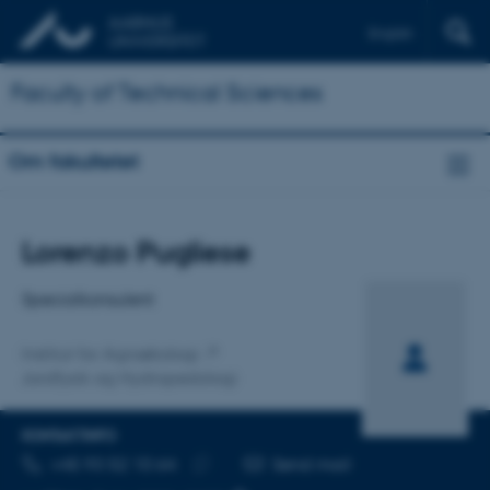
English
Faculty of Technical Sciences
Om fakultetet
Titel
Lorenzo Pugliese
Primær tilknytning
Specialkonsulent
Institut for Agroøkologi
Jordfysik og Hydropedologi
KONTAKTINFO
TELEFONNUMMER
MAILADRESSE
+45 93 52 10 64
Send mail