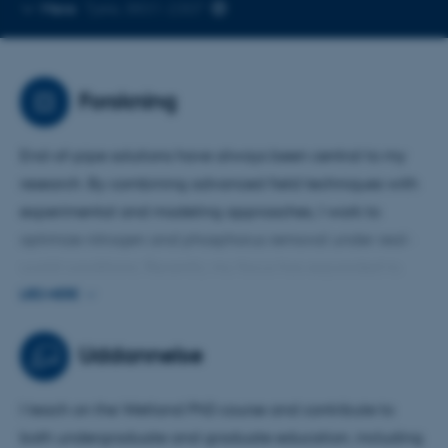
Kopier
Mere
Tjele, 8831-2307
telefonnummer
Forskning
End-of-pipe solutions have always been central to my
research. By combining advanced field techniques with
experimental and modeling approaches, I work to
optimize nitrogen and phosphorus removal under real-
world conditions. Recently, my focus has expanded to
exploring wetland systems and their biogeochemical
LÆS MERE
dynamics. Additionally, I design and manage project
databases to ensure high data quality and
Uddannelse
reproducibility throughout the research process.
I teach on the Wetland PhD course and contribute to
both undergraduate and graduate education, including