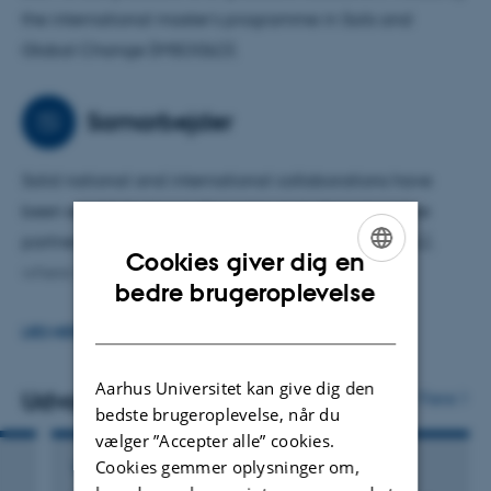
the international master’s programme in Soils and
Global Change (IMSOGLO).
Samarbejder
Solid national and international collaborations have
been established over the years, including an active
partnership with the University of Calabria (UNICAL),
Cookies giver dig en
where I completed my master’s degree.
ENGLISH
bedre brugeroplevelse
DANISH
I also maintain strong collaborations with other
LÆS MERE
European research institutions as I am part of the
coordinating team for two major Horizon Europe
Aarhus Universitet kan give dig den
Udvalgte publikationer
Flere
bedste brugeroplevelse, når du
projects: Wet Horizons and NBS4Drought.
vælger ”Accepter alle” cookies.
Cookies gemmer oplysninger om,
TIDSSKRIFTARTIKEL