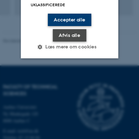
UKLASSIFICEREDE
Accepter alle
Afvis alle
Revideret 10.12.2025
-
TECH websupport
Læs mere om cookies
Nødvendige
Statistiske
Marketing
Funktionelle
Uklassificerede
FACULTY OF TECHNICAL
SCIENCES
Aarhus Universitet
Nødvendige cookies hjælper
Ny Munkegade 120
med at gøre hjemmesiden
8000 Aarhus C
brugbar ved at aktivere nogle
grundlæggende funktioner
E-mail: tech@au.dk
som navigation mm.
Telefon: 87 15 00 00