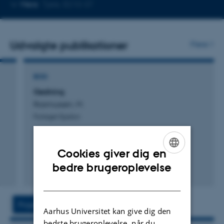
Kopier
Mere
Tjele, 8210-37
telefonnummer
Udvalgte publikationer
Flere
BOG
Gødning
Rasmussen, M.
Forlaget Epsilon
Cookies giver dig en
ENGLISH
bedre brugeroplevelse
Digital
DANISH
version
vedhæftet
Projekt
Aktiviteter
Aarhus Universitet kan give dig den
bedste brugeroplevelse, når du