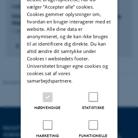
vælger ”Accepter alle” cookies.
FORSKNINGSPROJEKT
Cookies gemmer oplysninger om,
Klimaforandringens betydning for dansk landbrug.
hvordan en bruger interagerer med et
Rådgivningsnotat fra DCA.
website. Alle dine data er
1. jan. 2022
-
31. dec. 2022
anonymiseret, og de kan ikke bruges
til at identificere dig direkte. Du kan
+7
altid ændre dit samtykke under
Cookies i webstedets footer.
Universitetet bruger egne cookies og
cookies sat af vores
samarbejdspartnere.
Revideret 10.12.2025
-
TECH websupport
NØDVENDIGE
STATISTISKE
FACULTY OF TECHNICAL
SCIENCES
MARKETING
FUNKTIONELLE