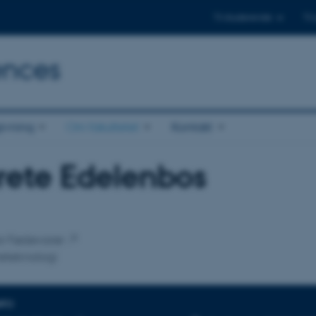
Til studerende
Til
ences
ivning
Om fakultetet
Kontakt
rete Edelenbos
tilknytning
for Fødevarer
eteknologi
NFO