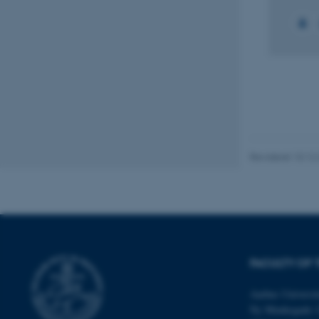
Nødvendige cooki
grundlæggende fu
cookies.
Navn
Revideret 10.12
be_typo_user
fe_typo_user
FACULTY OF 
Aarhus Universit
Ny Munkegade 