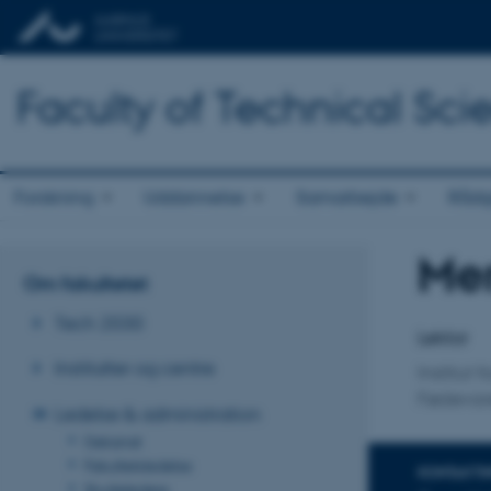
Faculty of Technical Sci
Forskning
Uddannelse
Samarbejde
Rådg
Me
Titel
Om fakultetet
Primær 
Tech 2030
Lektor
Institutter og centre
Institut 
Fødevar
Ledelse & administration
Dekanat
Fakultetsledelse
KONTAKTI
Studieledere