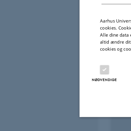
Aarhus Univers
cookies. Cooki
Alle dine data 
Projek
altid ændre di
cookies og coo
FORSKNINGSPROJEKT
FORSK
Kvalipak: Kvalipak - Bedre
Begr
kvalitet af frisk frugt og
1. apr.
NØDVENDIGE
grønt med aktiv emballage
1. jan. 2016
-
31. dec. 2019
Nødvendige