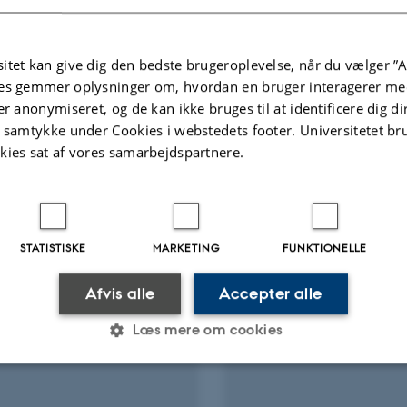
Fagfællebedømt
itet kan give dig den bedste brugeroplevelse, når du vælger ”A
es gemmer oplysninger om, hvordan en bruger interagerer med
Flere
er anonymiseret, og de kan ikke bruges til at identificere dig d
ter
Aktiviteter
t samtykke under Cookies i webstedets footer. Universitetet br
kies sat af vores samarbejdspartnere.
NINGSPROJEKT
FORSKNINGSPROJEKT
ænsning af råvarespild
DAFRUS – Dansk frug
sprøjterester
 2014
-
30. jun. 2018
STATISTISKE
MARKETING
FUNKTIONELLE
1. jan. 2014
-
31. dec. 2018
Afvis alle
Accepter alle
Læs mere om cookies
Statistiske
Marketing
Funktionelle