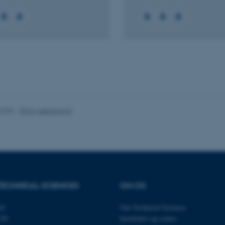
es hjælper med at gøre hjemmesiden brugbar ved at aktiv
nktioner som navigation mm. Hjemmesiden kan ikke funge
Udbyder / Domæne
Udløb
Beskrivelse
.2025
-
TECH websupport
30
Denne cookie sættes af
TYPO3 Association
minutter
TYPO3, og bruges til at 
.au.dk
session, når en backend-
TYPO3 eller Frontend.
30
Dette cookienavn er fo
Typo3 Association
minutter
webindholdsstyringssyst
.au.dk
som en brugersessionside
muligt at gemme bruger
tilfælde er det muligvis
TECHNICAL SCIENCES
OM OS
kan indstilles ved defau
dette kan forhindres af 
de fleste tilfælde er det in
et
Om Technical Sciences
ødelagt i slutningen af 
120
Institutter og centre
indeholder en tilfældig id