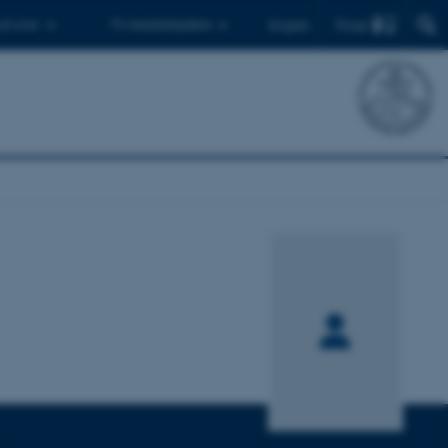
Find
 ph.d.er
Til medarbejdere
English