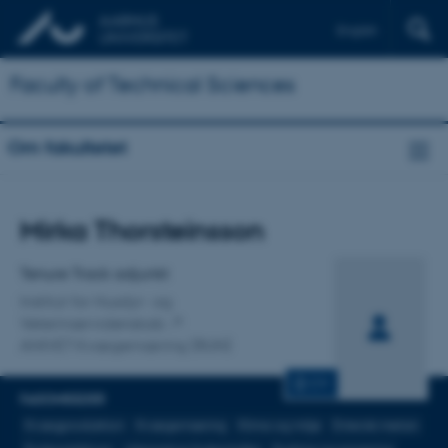
English
Faculty of Technical Sciences
Om fakultetet
Titel
Mirka Thorsteinsson
Primær tilknytning
Tenure Track adjunkt
Institut for Husdyr- og
Veterinærvidenskab
ANIVET Kvægernæring (RUN)
CV
FAGOMRÅDER
Kvægproduktion
Kvægernæring
Klima og miljø
Enterisk metan