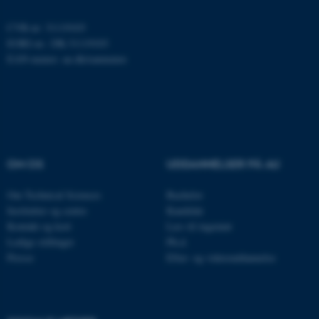
Funktionelle
Uklassificerede
CVR-nr: 31119103
EORI-nr.: DK-31119103
EAN-numre:
au.dk/eannumre
Nødvendige cookies hjælper
med at gøre hjemmesiden
brugbar ved at aktivere nogle
grundlæggende funktioner
som navigation mm.
OM OS
UDDANNELSER PÅ AU
Hjemmesiden kan ikke
fungerer uden disse cookies.
Om Technical Sciences
Bachelor
Institutter og centre
Kandidat
Kontakt og kort
Læs til ingeniør
Ledige stillinger
Ph.d.
Navn
Udbyder / Domæne
Presse
Efter- og videreuddannelse
be_typo_user
TYPO3 Association
.au.dk