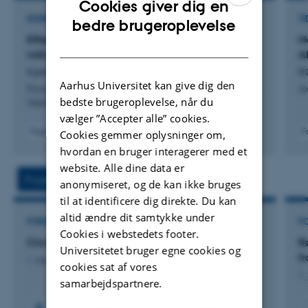
Cookies giver dig en
KONFERENCEBIDRAG I PROCEEDINGS
ENGLISH
TI
bedre brugeroplevelse
Effect of different CH4 mitigation strategies on
M
DANISH
milk vitamins B2 and B12 concentrations
A
Kjeldsen, M. +7.
R
Aarhus Universitet kan give dig den
Proceedings of the 13th Nordic Feed Science Conference,
Jo
bedste brugeroplevelse, når du
Uppsala, Sweden
vælger ”Accepter alle” cookies.
Fagfællebedømt
F
Cookies gemmer oplysninger om,
Digital
hvordan en bruger interagerer med et
version
website. Alle dine data er
vedhæftet
Projekter
Aktiviteter
anonymiseret, og de kan ikke bruges
til at identificere dig direkte. Du kan
altid ændre dit samtykke under
FORSKNINGSPROJEKT
F
Cookies i webstedets footer.
CircleFeed-GMH
R
Universitetet bruger egne cookies og
f
1. mar. 2025
-
29. feb. 2028
cookies sat af vores
1.
samarbejdspartnere.
+2