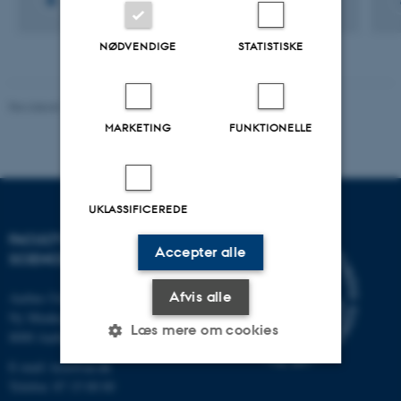
NØDVENDIGE
STATISTISKE
Revideret 10.12.2025
-
TECH websupport
MARKETING
FUNKTIONELLE
UKLASSIFICEREDE
FACULTY OF TECHNICAL
Accepter alle
SCIENCES
Afvis alle
Aarhus Universitet
Ny Munkegade 120
Læs mere om cookies
8000 Aarhus C
E-mail: tech@au.dk
Telefon: 87 15 00 00
Nødvendige
Statistiske
Marketing