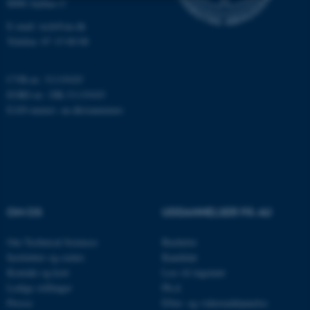
8000 Aarhus C
Nødvendige
Statistiske
Marketing
E-mail: tech@au.dk
Telefon: 87 15 00 00
Funktionelle
Uklassificerede
CVR-nr: 31119103
EORI-nr.: DK-31119103
Nødvendige cookies hjælper
EAN-numre:
au.dk/eannumre
med at gøre hjemmesiden
brugbar ved at aktivere nogle
grundlæggende funktioner
som navigation mm.
Hjemmesiden kan ikke
fungerer uden disse cookies.
OM OS
UDDANNELSER PÅ AU
Om Technical Sciences
Bachelor
Institutter og centre
Kandidat
Navn
Udbyder / Domæne
Kontakt og kort
Læs til ingeniør
be_typo_user
Ledige stillinger
Ph.d.
TYPO3 Association
.au.dk
Presse
Efter- og videreuddannelse