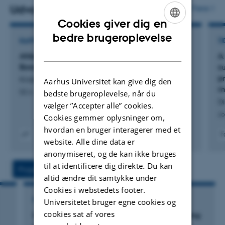
med eksperter i blandt andet avl, vommikrobiom og
Udvalgte publikationer
Flere
mælkekvalitet.
Cookies giver dig en
ENGLISH
bedre brugeroplevelse
RAPPORT
TI
DANISH
Afdækning af mulige negative effekter ved
A 
Bovaer-fodring i praksis
s
p
Kristensen, N. +2.
Aarhus Universitet kan give dig den
m
DCA - Nationalt Center for Fødevarer og Jordbrug
bedste brugeroplevelse, når du
Di
vælger ”Accepter alle” cookies.
Jo
Cookies gemmer oplysninger om,
hvordan en bruger interagerer med et
F
website. Alle dine data er
Digital
anonymiseret, og de kan ikke bruges
version
vedhæftet
til at identificere dig direkte. Du kan
Projekter
Aktiviteter
altid ændre dit samtykke under
Cookies i webstedets footer.
FORSKNINGSPROJEKT
Universitetet bruger egne cookies og
cookies sat af vores
Green Cow: Metanotrofe bakterier til hæmning