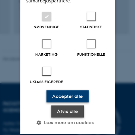
samarbejdspartnere.
af metan emission fra kvæg
15. apr. 2021
-
1. mar. 2022
NØDVENDIGE
STATISTISKE
MARKETING
FUNKTIONELLE
Revideret 10.12.2025
-
TECH websupport
UKLASSIFICEREDE
Accepter alle
FACULTY OF TECHNICAL
SCIENCES
Afvis alle
Læs mere om cookies
Aarhus Universitet
Ny Munkegade 120