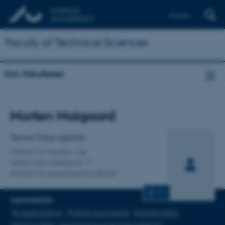
English
Faculty of Technical Sciences
Om fakultetet
Titel
Morten Maigaard
Primær tilknytning
Tenure Track adjunkt
Institut for Husdyr- og
Veterinærvidenskab
ANIVET Kvægernæring (RUN)
CV
FAGOMRÅDER
Kvægproduktion
Fodring og ernæring
Enterisk metan