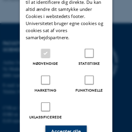
til at identificere dig direkte. Du kan
altid ændre dit samtykke under
Cookies i webstedets footer.
Universitetet bruger egne cookies og
cookies sat af vores
samarbejdspartnere.
FACULTY OF TECHNICAL
SCIENCES
Aarhus Universitet
NØDVENDIGE
STATISTISKE
Ny Munkegade 120
8000 Aarhus C
E-mail: tech@au.dk
MARKETING
FUNKTIONELLE
Telefon: 87 15 00 00
CVR-nr: 31119103
EORI-nr.: DK-31119103
UKLASSIFICEREDE
EAN-numre:
au.dk/eannumre
Accepter alle