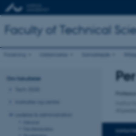
Faculty of Technical Sci
Forskning
Uddannelse
Samarbejde
Rådg
Pe
Titel
Om fakultetet
Primær 
Tech 2030
Professo
Institutter og centre
Institut 
Afgrøde
Ledelse & administration
Dekanat
Fakultetsledelse
KONTAKTI
Studieledere