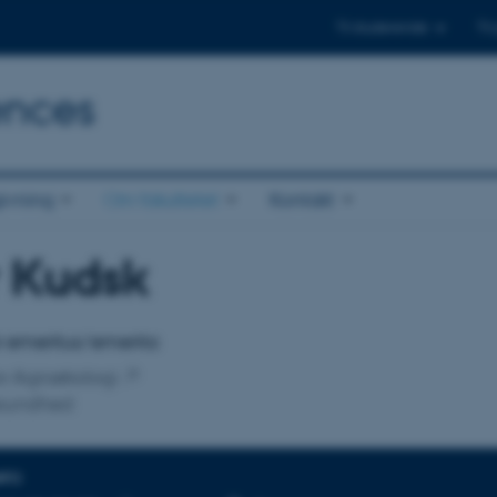
Til studerende
Til
ences
ivning
Om fakultetet
Kontakt
r Kudsk
tilknytning
r emeritus/emerita
for Agroøkologi
sundhed
NFO