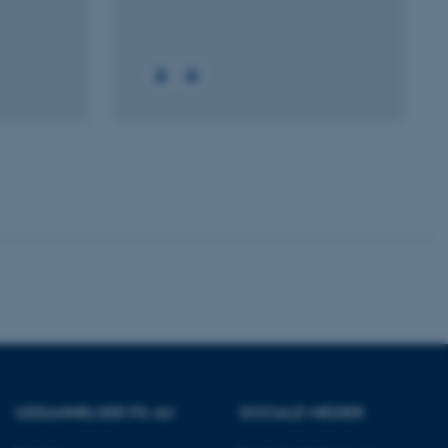
Uklassificerede
ere nogle
rer uden disse
 vores CMS-udbyder,
identificere en backend-
bruger er logget ind i
rbundet med Typo3-
emet. Det bruges generelt
ntifikator for at gøre det
præferencer, men i mange
 ikke nødvendigt, da det
lt af platformen, skønt
UDDANNELSER PÅ AU
SOCIALE MEDIER
webstedsadministratorer. I
dstillet til at blive
en browsersession. Det