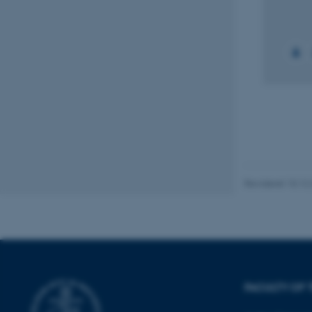
Nødvendige
Nødvendige cooki
grundlæggende fu
cookies.
Navn
be_typo_user
Revideret 10.12
fe_typo_user
FACULTY OF 