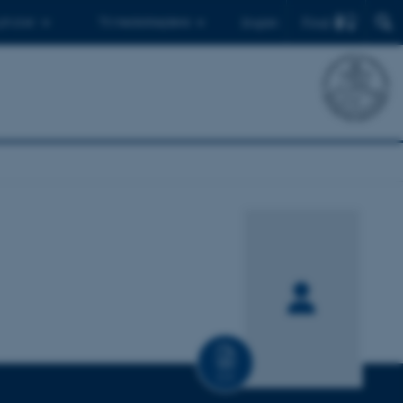
Find
 ph.d.er
Til medarbejdere
English
CV