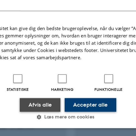
itet kan give dig den bedste brugeroplevelse, når du vælger ”A
es gemmer oplysninger om, hvordan en bruger interagerer med
er anonymiseret, og de kan ikke bruges til at identificere dig d
ællebedømt
Fagfællebedømt
t samtykke under Cookies i webstedets footer. Universitetet br
Digital
Di
kies sat af vores samarbejdspartnere.
version
ve
vedhæftet
v
Flere
ter
Aktiviteter
STATISTISKE
MARKETING
FUNKTIONELLE
NINGSPROJEKT
FORSKNINGSPROJEKT
cidresistens, udvikling
Herbicidresistens
Afvis alle
Accepter alle
 test-kit til påvisning af
1. jan. 2006
-
31. dec. 9999
Læs mere om cookies
tente planter
 2007
-
31. dec. 9999