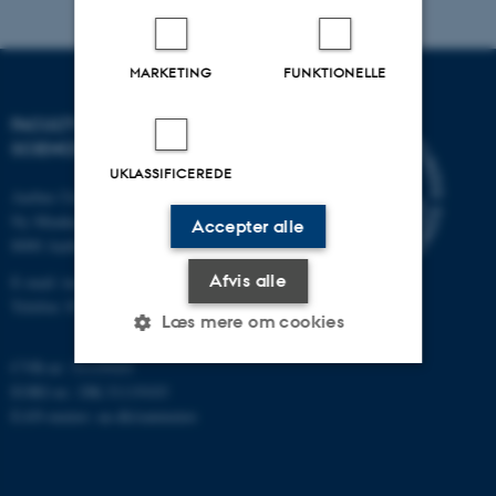
MARKETING
FUNKTIONELLE
FACULTY OF TECHNICAL
SCIENCES
UKLASSIFICEREDE
Aarhus Universitet
Ny Munkegade 120
Accepter alle
8000 Aarhus C
Afvis alle
E-mail: tech@au.dk
Telefon: 87 15 00 00
Læs mere om cookies
CVR-nr: 31119103
EORI-nr.: DK-31119103
Nødvendige
Statistiske
Marketing
EAN-numre:
au.dk/eannumre
Funktionelle
Uklassificerede