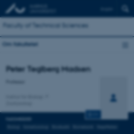
English
Faculty of Technical Sciences
Om fakultetet
Titel
Peter Teglberg Madsen
Primær tilknytning
Professor
Institut for Biologi
Zoofysiologi
CV
FAGOMRÅDER
Biologi
Sansefysiologi
Bioakustik
Biomekanik
Støjeffekter