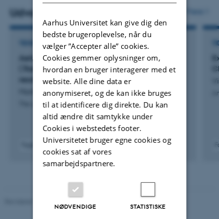
Udvalgte publikationer
Flere
Aarhus Universitet kan give dig den
bedste brugeroplevelse, når du
TIDSSKRIFTARTIKEL
TI
vælger ”Accepter alle” cookies.
Cookies gemmer oplysninger om,
Aerial hawking in a gleaning specialist bat
E
(
Trachops cirrhosus
) does not involve a high-
C
hvordan en bruger interagerer med et
resolution buzz
Vi
website. Alle dine data er
Mortensen, S. +6.
anonymiseret, og de kan ikke bruges
An
til at identificere dig direkte. Du kan
The Journal of experimental biology
altid ændre dit samtykke under
Cookies i webstedets footer.
Universitetet bruger egne cookies og
Fagfællebedømt
F
cookies sat af vores
Digital
samarbejdspartnere.
version
vedhæftet
Revideret 10.12.2025
-
TECH websupport
NØDVENDIGE
STATISTISKE