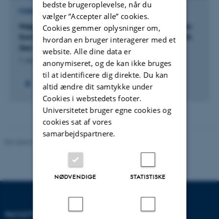
bedste brugeroplevelse, når du
FORSKNINGSPROJEKT
vælger ”Accepter alle” cookies.
Mapping bird abundances and distributions at sea
Cookies gemmer oplysninger om,
from high resolution orthophotos in German North
hvordan en bruger interagerer med et
Sea
website. Alle dine data er
1. nov. 2014
-
31. dec. 2015
anonymiseret, og de kan ikke bruges
til at identificere dig direkte. Du kan
altid ændre dit samtykke under
Cookies i webstedets footer.
Universitetet bruger egne cookies og
cookies sat af vores
samarbejdspartnere.
Revideret 10.12.2025
-
TECH websupport
NØDVENDIGE
STATISTISKE
FACULTY OF TECHNICAL