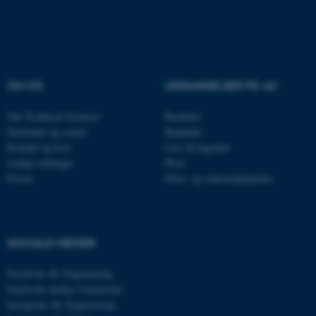
Nødvendige cookies hjælper
med at gøre hjemmesiden
brugbar ved at aktivere nogle
OM OS
UDDANNELSER PÅ AU
grundlæggende funktioner
som navigation mm.
Om Technical Sciences
Bachelor
Hjemmesiden kan ikke
Institutter og centre
Kandidat
fungerer uden disse cookies.
Kontakt og kort
Læs til ingeniør
Ledige stillinger
Ph.d.
Presse
Efter- og videreuddannelse
Navn
Udbyder / Domæne
be_typo_user
TYPO3 Association
.au.dk
SOCIALE MEDIER
Facebook AU Engineering
Facebook Aarhus Universitet
fe_typo_user
Typo3 Association
Instagram AU Engineering
.au.dk