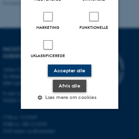
Revideret 10.12.2025
-
TECH websupport
MARKETING
FUNKTIONELLE
FACULTY OF TECHNICAL
SCIENCES
UKLASSIFICEREDE
Aarhus Universitet
Accepter alle
Ny Munkegade 120
8000 Aarhus C
Afvis alle
E-mail: tech@au.dk
Læs mere om cookies
Telefon: 87 15 00 00
CVR-nr: 31119103
Nødvendige
Statistiske
Marketing
EORI-nr.: DK-31119103
EAN-numre:
au.dk/eannumre
Funktionelle
Uklassificerede