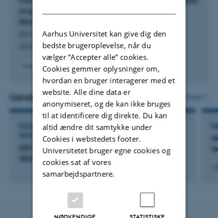
Cloning, expression and functional characterization
DANISH
Translations – Danish to English.
of prepared bovine, salmon, and cod basic
fibroblast growth factor-2
Aarhus Universitet kan give dig den
Skrivergaard, S. +9.
bedste brugeroplevelse, når du
npj Science of Food
vælger ”Accepter alle” cookies.
Fagfællebedømt
Cookies gemmer oplysninger om,
Digital
hvordan en bruger interagerer med et
version
website. Alle dine data er
vedhæftet
Udvalgte aktiviteter
Flere
anonymiseret, og de kan ikke bruges
til at identificere dig direkte. Du kan
altid ændre dit samtykke under
DELTAGELSE ELLER ORGANISERING AF WORKSHOP,
D
SEMINAR ELLER KURSUS
W
Cookies i webstedets footer.
AEU -Seminar for administrative medarbejdere
W
Universitetet bruger egne cookies og
2024
cookies sat af vores
17
samarbejdspartnere.
NØDVENDIGE
STATISTISKE