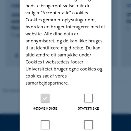
bedste brugeroplevelse, når du
FORSKNINGSPROJEKT
F
vælger ”Accepter alle” cookies.
Joint Monitoring Programme for the
G
Cookies gemmer oplysninger om,
eutrophication assessment and protection of
E
hvordan en bruger interagerer med et
the North Sea
1.
website. Alle dine data er
7. august 2026
anonymiseret, og de kan ikke bruges
til at identificere dig direkte. Du kan
altid ændre dit samtykke under
Cookies i webstedets footer.
Universitetet bruger egne cookies og
cookies sat af vores
samarbejdspartnere.
Revideret 10.12.2025
-
TECH websupport
NØDVENDIGE
STATISTISKE