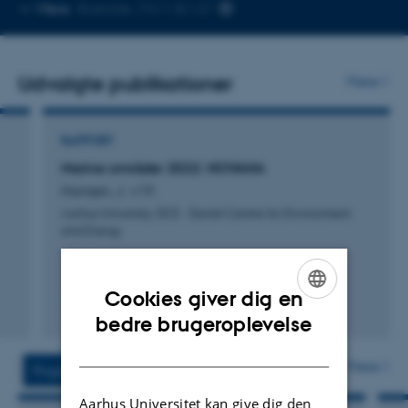
Kopier
Mere
Roskilde, 7411-B1.27
telefonnummer
Udvalgte publikationer
Flere
RAPPORT
Marine områder 2022: NOVANA
Hansen, J. +19.
Aarhus University, DCE - Danish Centre for Environment
and Energy
Cookies giver dig en
ENGLISH
bedre brugeroplevelse
Digital
version
DANISH
vedhæftet
Flere
Projekter
Aktiviteter
Aarhus Universitet kan give dig den