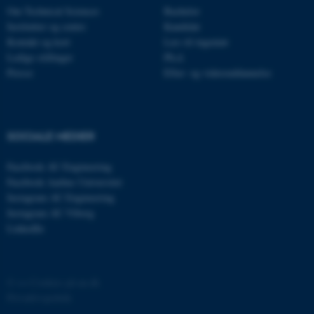
med at gøre hjemmesiden
Om Technical Sciences
Bachelor
brugbar ved at aktivere nogle
Institutter og centre
Kandidat
Kontakt og kort
Læs til ingeniør
grundlæggende funktioner
Ledige stillinger
Ph.d.
som navigation mm.
Presse
Efter- og videreuddannelse
Hjemmesiden kan ikke
fungerer uden disse cookies.
SOCIALE MEDIER
Navn
Udbyder / Domæne
Facebook AU Engineering
be_typo_user
TYPO3 Association
Facebook Aarhus Universitet
.au.dk
Instagram AU Engineering
Instagram AU Viborg
LinkedIn
fe_typo_user
Typo3 Association
.au.dk
©
—
Cookies på au.dk
Privatlivspolitik