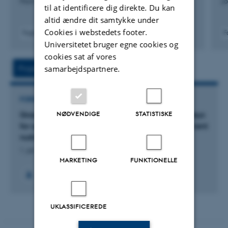
Plant and Soil
Jo
til at identificere dig direkte. Du kan
altid ændre dit samtykke under
Cookies i webstedets footer.
Fagfællebedømt
F
Digital
Universitetet bruger egne cookies og
version
cookies sat af vores
vedhæftet
Projekt
Aktivitet
samarbejdspartnere.
FORSKNINGSPROJEKT
NØDVENDIGE
STATISTISKE
GrassRotate: Designing multispecies grassland leys
for optimised soil carbon sequestration and efficient
nutrient cycles in crop rotations
1. jan. 2023
-
31. dec. 2025
MARKETING
FUNKTIONELLE
+4
UKLASSIFICEREDE