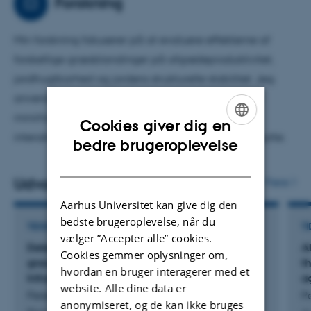
Forskning
Min forskning fokuserer på at evaluere effekterne af
forskellige græsblandinger på afgrødeproduktivitet,
jordfrugtbarhed og jordens strukturelle stabilitet. Jeg
anvender nye teknikker (dvs. FTIR-spektroskopi og
minirhizotron) til at undersøge roddynamik og
Cookies giver dig en
interaktioner med jordfrugtbarhed og afgrødeudbytte.
ENGLISH
bedre brugeroplevelse
DANISH
Udvalgte publikationer
Flere
Aarhus Universitet kan give dig den
bedste brugeroplevelse, når du
TIDSSKRIFTARTIKEL
TI
vælger ”Accepter alle” cookies.
Determination of root species composition in
A
Cookies gemmer oplysninger om,
grass-legume mixtures by Fourier Transform
t
hvordan en bruger interagerer med et
Infrared (FTIR) spectroscopy
a
website. Alle dine data er
Perera, H. +3.
Pe
anonymiseret, og de kan ikke bruges