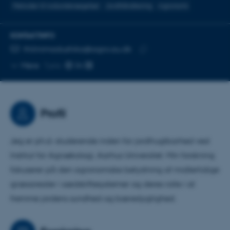
Metoder til rodundersøgelser
Jordhåndtering
Agronomi
KONTAKTINFO
MAILADRESSE
thilinimadushika@agro.au.dk
Kopier
Mere
Tjele
mailadresse
Profil
Jeg er ph.d.-studerende inden for jordfrugtbarhed ved
Institut for Agroøkologi, Aarhus Universitet. Min forskning
fokuserer på den agronomiske betydning af midlertidige
græsarealer i sædskiftesystemer og deres rolle i at
fremme jordens sundhed og bæredygtighed.