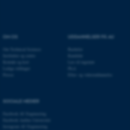
Navn
Udbyder / Domæne
be_typo_user
TYPO3 Association
.au.dk
OM OS
UDDANNELSER PÅ AU
Om Technical Sciences
Bachelor
Institutter og centre
Kandidat
fe_typo_user
Typo3 Association
Kontakt og kort
Læs til ingeniør
.au.dk
Ledige stillinger
Ph.d.
Presse
Efter- og videreuddannelse
SOCIALE MEDIER
Facebook AU Engineering
Facebook Aarhus Universitet
Instagram AU Engineering