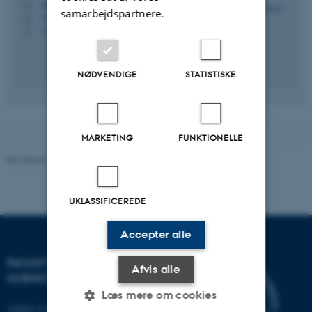
sma@mpe.au.dk
M
samarbejdspartnere.
5132, 218
H
+4541893178
P
NØDVENDIGE
STATISTISKE
MARKETING
FUNKTIONELLE
Revideret 10.12.2025
-
Heidi Søndergaard
UKLASSIFICEREDE
Accepter alle
FACULTY OF TECHNICAL
Afvis alle
SCIENCES
Læs mere om cookies
Aarhus Universitet