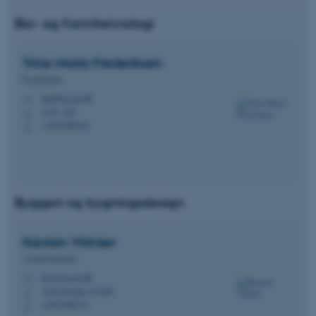
Bio- og Kemiteknologi
Trine-Maria
Frederiksen
Projektleder
tmf@bce.au.dk
M
3135, 105
H
+4593508239
P
Byggeri og bygningsdesign
Karsten
Völcker
Viceinstitutleder
kav@cae.au.dk
M
3210 Navitas, 03.082
H
+4593508713
P