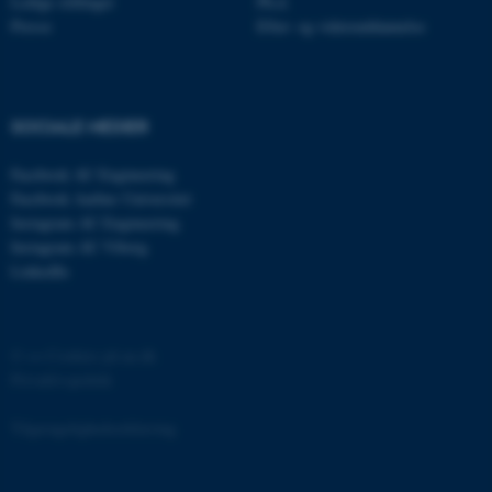
Ledige stillinger
Ph.d.
Presse
Efter- og videreuddannelse
fe_typo_user
Typo3 Association
.au.dk
SOCIALE MEDIER
Facebook AU Engineering
Facebook Aarhus Universitet
Instagram AU Engineering
Instagram AU Viborg
LinkedIn
©
—
Cookies på au.dk
Privatlivspolitik
ASP.NET_SessionId
Microsoft Corporation
.au.dk
Tilgængelighedserklæring