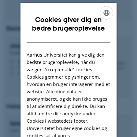
Cookies giver dig en
ENGLISH
bedre brugeroplevelse
Elektro- og computerteknologi
DANISH
Jesper Askov Bonde
Petersen
Projektleder
Aarhus Universitet kan give dig den
jesper.askov@ece.au.dk
bedste brugeroplevelse, når du
M
5125, 212
H
vælger ”Accepter alle” cookies.
+4593508948
P
Cookies gemmer oplysninger om,
hvordan en bruger interagerer med et
website. Alle dine data er
anonymiseret, og de kan ikke bruges
Mekanik og produktion
til at identificere dig direkte. Du kan
altid ændre dit samtykke under
Cookies i webstedets footer.
Søren Peder
Madsen
Universitetet bruger egne cookies og
Lektor
cookies sat af vores