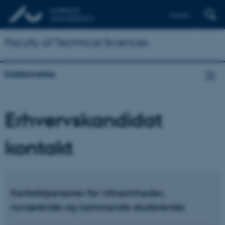
English
Faculty of Technical Sciences
Uddannelse
Erhvervskandidat
kontakt
Kontaktpersoner for virksomheder,
nuværende og kommende studerende