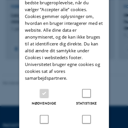
bedste brugeroplevelse, når du
FORSKNINGSPROJEKT
F
vælger ”Accepter alle” cookies.
LacyGreen: LacyGreen - Legacy pollution from
N
Cookies gemmer oplysninger om,
mines in Greenland
h
hvordan en bruger interagerer med et
a
1. jan. 2023
-
31. dec. 2027
website. Alle dine data er
1.
anonymiseret, og de kan ikke bruges
til at identificere dig direkte. Du kan
altid ændre dit samtykke under
Cookies i webstedets footer.
Universitetet bruger egne cookies og
cookies sat af vores
samarbejdspartnere.
Revideret 10.12.2025
-
TECH websupport
NØDVENDIGE
STATISTISKE
FACULTY OF TECHNICAL