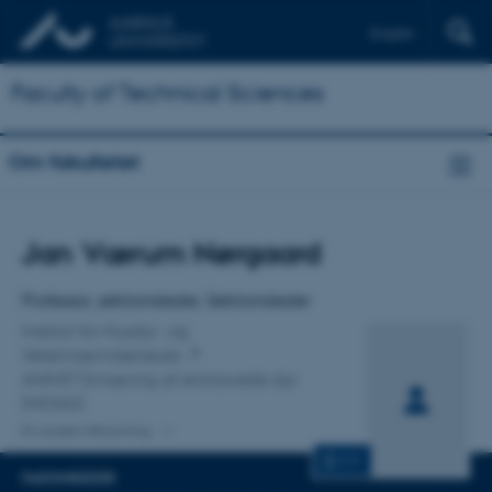
English
Faculty of Technical Sciences
Om fakultetet
Titel
Jan Værum Nørgaard
Primær tilknytning
Professor, sektionsleder, Sektionsleder
Institut for Husdyr- og
Veterinærvidenskab
ANIVET Ernæring af enmavede dyr
(MONU)
En anden tilknytning
CV
FAGOMRÅDER