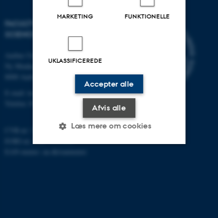
MARKETING
FUNKTIONELLE
FACULTY OF TECHNICAL
SCIENCES
Aarhus Universitet
UKLASSIFICEREDE
Ny Munkegade 120
8000 Aarhus C
Accepter alle
E-mail: tech@au.dk
Telefon: 87 15 00 00
Afvis alle
Læs mere om cookies
CVR-nr: 31119103
EORI-nr.: DK-31119103
EAN-numre:
au.dk/eannumre
Nødvendige
Statistiske
Marketing
Funktionelle
Uklassificerede