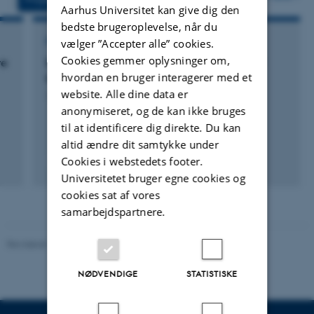
Aarhus Universitet kan give dig den
bedste brugeroplevelse, når du
FORSKNINGSPROJEKT
vælger ”Accepter alle” cookies.
Cookies gemmer oplysninger om,
ve
ELHYOs: Electrochemical Hydrogenation of
hvordan en bruger interagerer med et
biO-crude
website. Alle dine data er
1. aug. 2020
-
1. sep. 2022
anonymiseret, og de kan ikke bruges
til at identificere dig direkte. Du kan
altid ændre dit samtykke under
Cookies i webstedets footer.
Universitetet bruger egne cookies og
cookies sat af vores
samarbejdspartnere.
Revideret 10.12.2025
-
TECH websupport
NØDVENDIGE
STATISTISKE