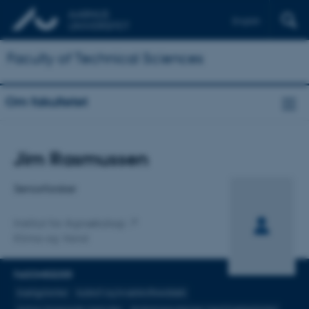
English
Faculty of Technical Sciences
Om fakultetet
Titel
Jim Rasmussen
Primær tilknytning
Seniorforsker
Institut for Agroøkologi
Klima og Vand
FAGOMRÅDER
bælgplanter
kulstof og kvælstofkredsløb