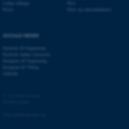
.au.dk
Ledige stillinger
Ph.d.
Presse
Efter- og videreuddannelse
fe_typo_user
Typo3 Association
.au.dk
SOCIALE MEDIER
Facebook AU Engineering
Facebook Aarhus Universitet
Instagram AU Engineering
Instagram AU Viborg
LinkedIn
©
—
Cookies på au.dk
Privatlivspolitik
ASP.NET_SessionId
Microsoft Corporation
.au.dk
Tilgængelighedserklæring