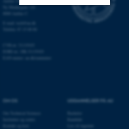
Aarhus Universitet
Ny Munkegade 120
8000 Aarhus C
Nødvendige
Statistiske
Marketing
E-mail: tech@au.dk
Funktionelle
Uklassificerede
Telefon: 87 15 00 00
CVR-nr: 31119103
Nødvendige cookies hjælper
EORI-nr.: DK-31119103
med at gøre hjemmesiden
EAN-numre:
au.dk/eannumre
brugbar ved at aktivere nogle
grundlæggende funktioner
som navigation mm.
Hjemmesiden kan ikke
fungerer uden disse cookies.
OM OS
UDDANNELSER PÅ AU
Om Technical Sciences
Bachelor
Navn
Udbyder / Domæne
Institutter og centre
Kandidat
Kontakt og kort
be_typo_user
Læs til ingeniør
TYPO3 Association