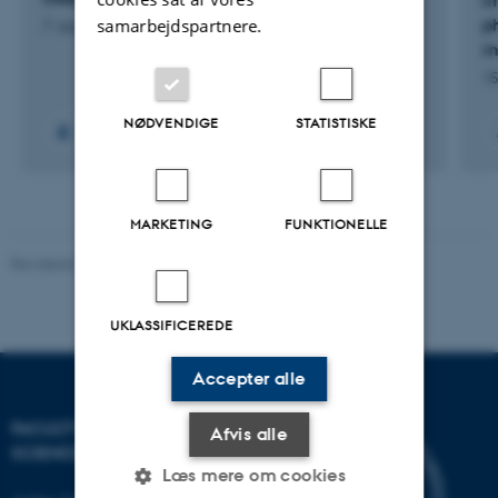
i
samarbejdspartnere.
ph
7. august 2026
m
15
NØDVENDIGE
STATISTISKE
MARKETING
FUNKTIONELLE
Revideret 10.12.2025
-
TECH websupport
UKLASSIFICEREDE
Accepter alle
FACULTY OF TECHNICAL
Afvis alle
SCIENCES
Læs mere om cookies