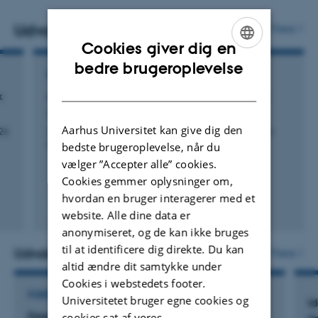
(organisk og uorganisk) kredsløb i plante-jord-
Udvalgte publikationer
Flere
mikroorganisme-systemet og på udvikling af avancerede
Cookies giver dig en
analytiske og isotopbaserede metoder til at studere disse
ENGLISH
bedre brugeroplevelse
C- og N-kredsløb af både primære og specialiserede
FAGLIG REDEGØRELSE
DANISH
metabolitter.
k
Afgrødeparametrisering i NUAR-beregneren
Sørensen, P. +6.
Aarhus Universitet kan give dig den
26
Levering_Afgrødeparametrisering i NUAR-beregneren
bedste brugeroplevelse, når du
REVIDERET 120925
vælger ”Accepter alle” cookies.
Cookies gemmer oplysninger om,
hvordan en bruger interagerer med et
website. Alle dine data er
Digital
anonymiseret, og de kan ikke bruges
version
til at identificere dig direkte. Du kan
vedhæftet
Udvalgte projekter
Flere
altid ændre dit samtykke under
Cookies i webstedets footer.
FORSKNINGSPROJEKT
Universitetet bruger egne cookies og
Id
Deep Frontier
cookies sat af vores