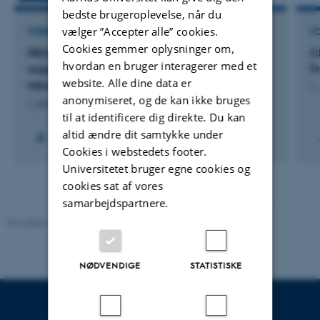
bedste brugeroplevelse, når du
vælger ”Accepter alle” cookies.
FORSKNINGSPROJEKT
F
Cookies gemmer oplysninger om,
PROVOC: AUFF NOVA––Production of volatile
C
hvordan en bruger interagerer med et
organic compounds from the decomposition of
F
website. Alle dine data er
aquatic organic matter
1.
anonymiseret, og de kan ikke bruges
1. jan. 2026
-
31. dec. 2029
til at identificere dig direkte. Du kan
altid ændre dit samtykke under
Cookies i webstedets footer.
Universitetet bruger egne cookies og
cookies sat af vores
samarbejdspartnere.
Revideret 10.12.2025
-
TECH websupport
NØDVENDIGE
STATISTISKE