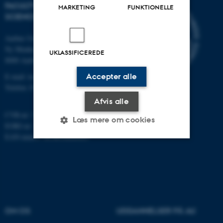
FACULTY OF TECHNICAL
MARKETING
FUNKTIONELLE
SCIENCES
Aarhus Universitet
Ny Munkegade 120
UKLASSIFICEREDE
8000 Aarhus C
E-mail: tech@au.dk
Accepter alle
Telefon: 87 15 00 00
Afvis alle
CVR-nr: 31119103
Læs mere om cookies
EORI-nr.: DK-31119103
EAN-numre:
au.dk/eannumre
Nødvendige
Statistiske
Marketing
Funktionelle
Uklassificerede
OM OS
UDDANNELSER PÅ AU
Nødvendige cookies hjælper