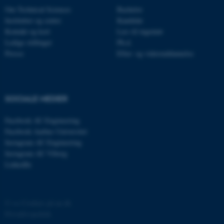
med at gøre hjemmesiden
Om Technical Sciences
Bachelor
brugbar ved at aktivere nogle
Institutter og centre
Kandidat
grundlæggende funktioner
Kontakt og kort
Læs til ingeniør
Ledige stillinger
Ph.d.
som navigation mm.
Presse
Efter- og videreuddannelse
Hjemmesiden kan ikke
fungerer uden disse cookies.
SOCIALE MEDIER
Navn
Udbyder / Domæne
Facebook AU Engineering
be_typo_user
TYPO3 Association
Facebook Aarhus Universitet
.au.dk
Instagram AU Engineering
Instagram AU Viborg
LinkedIn
fe_typo_user
Typo3 Association
.au.dk
©
—
Cookies på au.dk
Privatlivspolitik