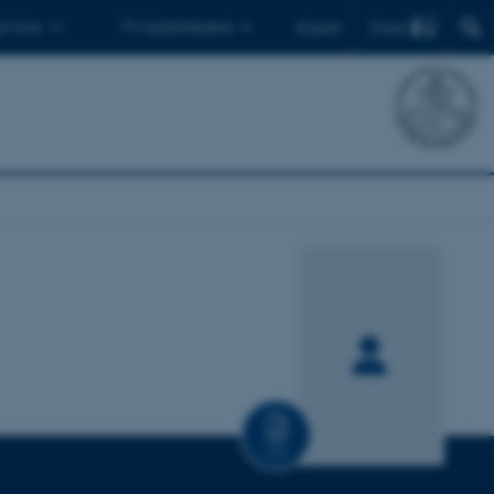
Find
 ph.d.er
Til medarbejdere
English
CV