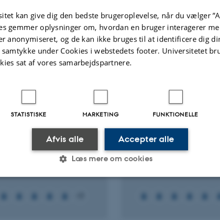
itet kan give dig den bedste brugeroplevelse, når du vælger ”A
ællebedømt
Fagfællebedømt
es gemmer oplysninger om, hvordan en bruger interagerer med
Digital
Di
er anonymiseret, og de kan ikke bruges til at identificere dig d
version
ve
t samtykke under Cookies i webstedets footer. Universitetet br
vedhæftet
v
kies sat af vores samarbejdspartnere.
Flere
ter
Aktiviteter
NINGSPROJEKT
FORSKNINGSPROJEKT
STATISTISKE
MARKETING
FUNKTIONELLE
nSelect: Maximizing
REFFICO: Robust and
n grass breeding by
Efficient Dairy Cows
Afvis alle
Accepter alle
nd generation genomic
1. jan. 2015
-
31. dec. 2018
tion
Læs mere om cookies
2015
-
1. jul. 2020
Statistiske
Marketing
Funktionelle
+3