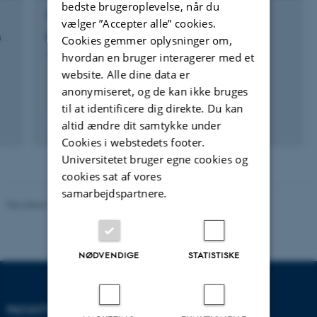
bedste brugeroplevelse, når du
FORSKNINGSPROJEKT
vælger ”Accepter alle” cookies.
s
BONUS CLEANWATER
Cookies gemmer oplysninger om,
hvordan en bruger interagerer med et
1. jan. 2017
-
31. dec. 2020
website. Alle dine data er
anonymiseret, og de kan ikke bruges
til at identificere dig direkte. Du kan
altid ændre dit samtykke under
Cookies i webstedets footer.
Universitetet bruger egne cookies og
cookies sat af vores
samarbejdspartnere.
Revideret 10.12.2025
-
TECH websupport
NØDVENDIGE
STATISTISKE
FACULTY OF TECHNICAL